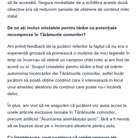
să fie accesibil. Singura modalitate de a echilibra aceste două
obiective era să reducem șansele de obținere de conținut mitic
inițial.
De ce ați inclus cristalele pentru tărâm ca potențiale
recompense în Tărâmurile comorilor?
Am primit feedback de la jucători referitor la faptul că nu era o
experiență grozavă să primească o mulțime de mici legende în
timp ce încercau să obțină un campion chibi mitic și am fost de
acord cu ei. Scopul cristalelor pentru tărâm a fost să mărim
autonomia încercărilor din Tărâmurile comorilor, astfel încât
jucătorii să poată obține conținut care îi interesează în locul
unui amestec aleatoriu de conținut care poate nu-i încântă
deloc.
În plus, am vrut să ne asigurăm că jucătorii vor avea acces la
unele articole exclusive lansate în Tărâmurile comorilor,
precum artificiul ''Aruncarea animăluțului poro'', fără a fi nevoiți
să se bazeze doar pe o încercare aleatorie pentru asta.
Ca întotdeauna, vom continua să creăm versiuni ale