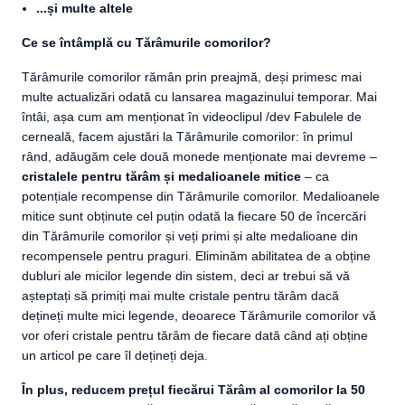
...și multe altele
Ce se întâmplă cu Tărâmurile comorilor?
Tărâmurile comorilor rămân prin preajmă, deși primesc mai
multe actualizări odată cu lansarea magazinului temporar. Mai
întâi, așa cum am menționat în videoclipul /dev Fabulele de
cerneală, facem ajustări la Tărâmurile comorilor: în primul
rând, adăugăm cele două monede menționate mai devreme –
cristalele pentru tărâm și medalioanele mitice
– ca
potențiale recompense din Tărâmurile comorilor. Medalioanele
mitice sunt obținute cel puțin odată la fiecare 50 de încercări
din Tărâmurile comorilor și veți primi și alte medalioane din
recompensele pentru praguri. Eliminăm abilitatea de a obține
dubluri ale micilor legende din sistem, deci ar trebui să vă
așteptați să primiți mai multe cristale pentru tărâm dacă
dețineți multe mici legende, deoarece Tărâmurile comorilor vă
vor oferi cristale pentru tărâm de fiecare dată când ați obține
un articol pe care îl dețineți deja.
În plus, reducem prețul fiecărui Tărâm al comorilor la 50