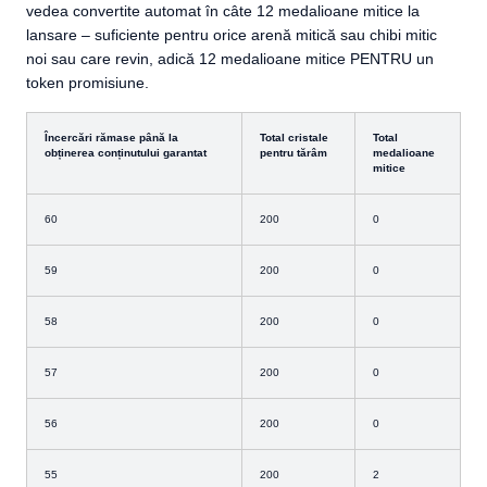
vedea convertite automat în câte 12 medalioane mitice la
lansare – suficiente pentru orice arenă mitică sau chibi mitic
noi sau care revin, adică 12 medalioane mitice PENTRU un
token promisiune.
Încercări rămase până la
Total cristale
Total
obținerea conținutului garantat
pentru tărâm
medalioane
mitice
60
200
0
59
200
0
58
200
0
57
200
0
56
200
0
55
200
2