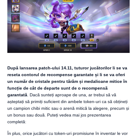
După lansarea patch-ului 14.11, tuturor jucătorilor li se va
reseta contorul de recompense garantate și li se va oferi
un număr de cristale pentru tărâm și medalioane mitice în
funcție de cât de departe sunt de o recompensă
garantată
. Dacă sunteți aproape de una, ar trebui să vă
așteptați să primiți suficient din ambele token-uri ca să obțineți
un campion chibi mitic sau o arenă mitică la alegere, precum și
un bonus sau două. Puteți vedea mai jos prezentarea
completă:
În plus, orice jucători cu token-uri promisiune în inventar le vor