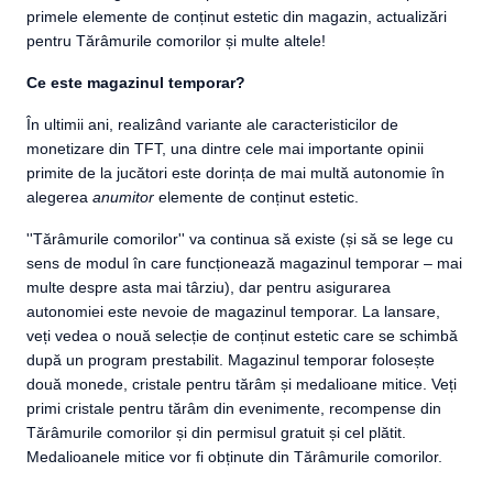
primele elemente de conținut estetic din magazin, actualizări
pentru Tărâmurile comorilor și multe altele!
Ce este magazinul temporar?
În ultimii ani, realizând variante ale caracteristicilor de
monetizare din TFT, una dintre cele mai importante opinii
primite de la jucători este dorința de mai multă autonomie în
alegerea
anumitor
elemente de conținut estetic.
''Tărâmurile comorilor'' va continua să existe (și să se lege cu
sens de modul în care funcționează magazinul temporar – mai
multe despre asta mai târziu), dar pentru asigurarea
autonomiei este nevoie de magazinul temporar. La lansare,
veți vedea o nouă selecție de conținut estetic care se schimbă
după un program prestabilit. Magazinul temporar folosește
două monede, cristale pentru tărâm și medalioane mitice. Veți
primi cristale pentru tărâm din evenimente, recompense din
Tărâmurile comorilor și din permisul gratuit și cel plătit.
Medalioanele mitice vor fi obținute din Tărâmurile comorilor.