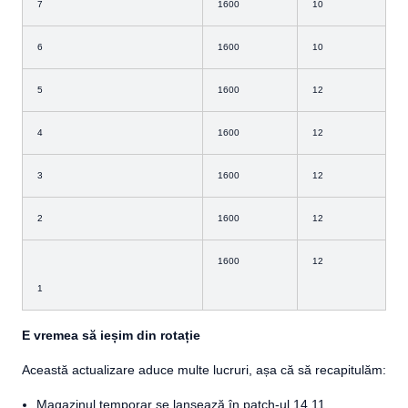
7
1600
10
6
1600
10
5
1600
12
4
1600
12
3
1600
12
2
1600
12
1600
12
1
E vremea să ieșim din rotație
Această actualizare aduce multe lucruri, așa că să recapitulăm:
Magazinul temporar se lansează în patch-ul 14.11.