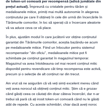
de token-uri comoară per recompensă (adică jumătate din
prețul actual).
Împreună cu cristalele pentru tărâm și
medalioanele mitice, primiți mai multă autonomie în alegerea
conținutului pe care îl obțineți în cele din urmă din încercările în
Tărâmurile comorilor, în loc să sperați că o încercare aleatorie
vă va aduce ceva ce vă place.
În plus, ajustăm modul în care jucătorii vor obține conținutul
garantat din Tărâmurile comorilor, aceștia bazându-se acum
pe medalioanele mitice. Fiind un înlocuitor pentru sistemul
recompenselor ''din oficiu'', medalioanele mitice pot fi
schimbate pe conținut garantat în magazinul temporar.
Magazinul va avea întotdeauna cel mai recent conținut mitic
disponibil pentru revendicare cât timp recompensa este activă,
precum și o selecție de alt conținut rar din trecut.
Am vrut să ne asigurăm că vă veți simți excelent mereu când
veți avea norocul să obțineți conținut mitic. Știm că e
grozav
când găsiți ceea ce căutați din doar câteva încercări, dar n-ar
trebui să pară că ați irosit token-uri comoară când nu le găsiți
atât de repede. Cu aceste schimbări, chiar dacă aveți noroc