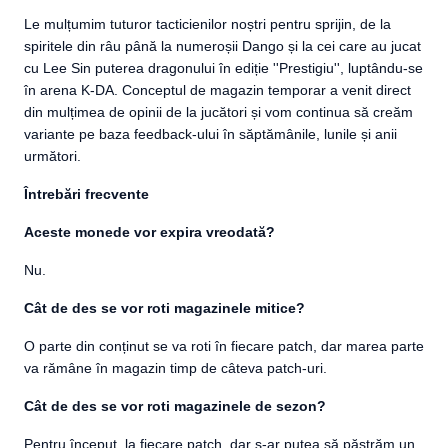
Le mulțumim tuturor tacticienilor noștri pentru sprijin, de la
spiritele din râu până la numeroșii Dango și la cei care au jucat
cu Lee Sin puterea dragonului în ediție ''Prestigiu'', luptându-se
în arena K-DA. Conceptul de magazin temporar a venit direct
din mulțimea de opinii de la jucători și vom continua să creăm
variante pe baza feedback-ului în săptămânile, lunile și anii
următori.
Întrebări frecvente
Aceste monede vor expira vreodată?
Nu.
Cât de des se vor roti magazinele mitice?
O parte din conținut se va roti în fiecare patch, dar marea parte
va rămâne în magazin timp de câteva patch-uri.
Cât de des se vor roti magazinele de sezon?
Pentru început, la fiecare patch, dar s-ar putea să păstrăm un