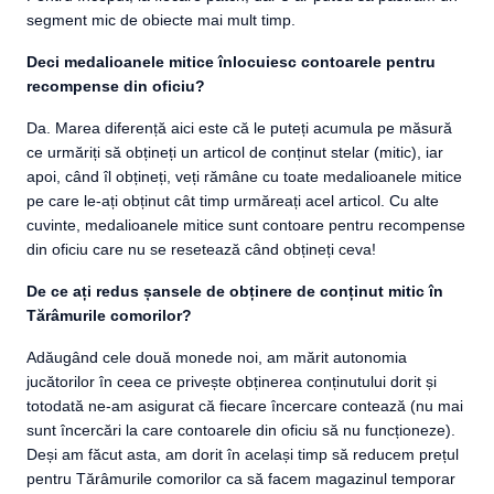
segment mic de obiecte mai mult timp.
Deci medalioanele mitice înlocuiesc contoarele pentru
recompense din oficiu?
Da. Marea diferență aici este că le puteți acumula pe măsură
ce urmăriți să obțineți un articol de conținut stelar (mitic), iar
apoi, când îl obțineți, veți rămâne cu toate medalioanele mitice
pe care le-ați obținut cât timp urmăreați acel articol. Cu alte
cuvinte, medalioanele mitice sunt contoare pentru recompense
din oficiu care nu se resetează când obțineți ceva!
De ce ați redus șansele de obținere de conținut mitic în
Tărâmurile comorilor?
Adăugând cele două monede noi, am mărit autonomia
jucătorilor în ceea ce privește obținerea conținutului dorit și
totodată ne-am asigurat că fiecare încercare contează (nu mai
sunt încercări la care contoarele din oficiu să nu funcționeze).
Deși am făcut asta, am dorit în același timp să reducem prețul
pentru Tărâmurile comorilor ca să facem magazinul temporar