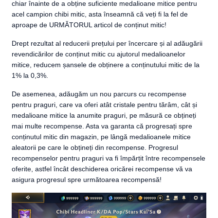
chiar înainte de a obține suficiente medalioane mitice pentru
acel campion chibi mitic, asta înseamnă că veți fi la fel de
aproape de URMĂTORUL articol de conținut mitic!
Drept rezultat al reducerii prețului per încercare și al adăugării
revendicărilor de conținut mitic cu ajutorul medalioanelor
mitice, reducem șansele de obținere a conținutului mitic de la
1% la 0,3%.
De asemenea, adăugăm un nou parcurs cu recompense
pentru praguri, care va oferi atât cristale pentru tărâm, cât și
medalioane mitice la anumite praguri, pe măsură ce obțineți
mai multe recompense. Asta va garanta că progresați spre
conținutul mitic din magazin, pe lângă medalioanele mitice
aleatorii pe care le obțineți din recompense. Progresul
recompenselor pentru praguri va fi împărțit între recompensele
oferite, astfel încât deschiderea oricărei recompense vă va
asigura progresul spre următoarea recompensă!