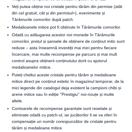
Veți putea obține noi cristale pentru tărâm din permise (atât
din cel gratuit, cât și din permisul+), evenimente și
Tărâmurile comorilor după patch.
Medalioanele mitice pot fi obținute în Tărâmurile comorilor.
Odată cu adăugarea acestor noi monede în Tărâmurile
comorilor, prețul și șansele de obținere de conținut mitic sunt
reduse – asta înseamnă investiții mai mici pentru fiecare
încercare, mai multe recompense pe parcurs și mai mult
control asupra obținerii conținutului dorit cu ajutorul
medalioanelor mitice.
Puteți cheltui aceste cristale pentru tărâm și medalioane
mitice direct pe conținut estetic în magazinul temporar, de la
mici legende din catalogul deja existent la campioni chibi și
arene mitice sau în ediție ''Prestigiu'' noi-nouțe și multe
altele.
Contoarele de recompense garantate sunt resetate și
eliminate odată cu patch-ul, iar jucătorilor li se va oferi în
compensație un număr corespunzător de cristale pentru
tărâm și medalioane mitice.