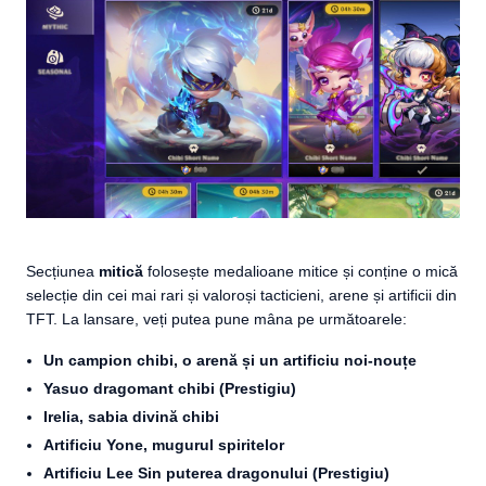
Secțiunea
mitică
folosește medalioane mitice și conține o mică
selecție din cei mai rari și valoroși tacticieni, arene și artificii din
TFT. La lansare, veți putea pune mâna pe următoarele:
Un campion chibi, o arenă și un artificiu noi-nouțe
Yasuo dragomant chibi (Prestigiu)
Irelia, sabia divină chibi
Artificiu Yone, mugurul spiritelor
Artificiu Lee Sin puterea dragonului (Prestigiu)