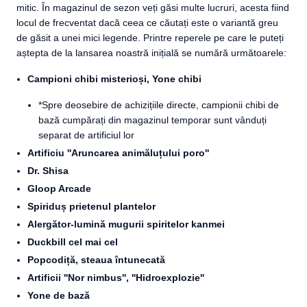
mitic. În magazinul de sezon veți găsi multe lucruri, acesta fiind
locul de frecventat dacă ceea ce căutați este o variantă greu
de găsit a unei mici legende. Printre reperele pe care le puteți
aștepta de la lansarea noastră inițială se numără următoarele:
Campioni chibi misterioși, Yone chibi
*Spre deosebire de achizițiile directe, campionii chibi de
bază cumpărați din magazinul temporar sunt vânduți
separat de artificiul lor
Artificiu ''Aruncarea animăluțului poro''
Dr. Shisa
Gloop Arcade
Spiriduș prietenul plantelor
Alergător-lumină mugurii spiritelor kanmei
Duckbill cel mai cel
Popcodiță, steaua întunecată
Artificii ''Nor nimbus'', ''Hidroexplozie''
Yone de bază