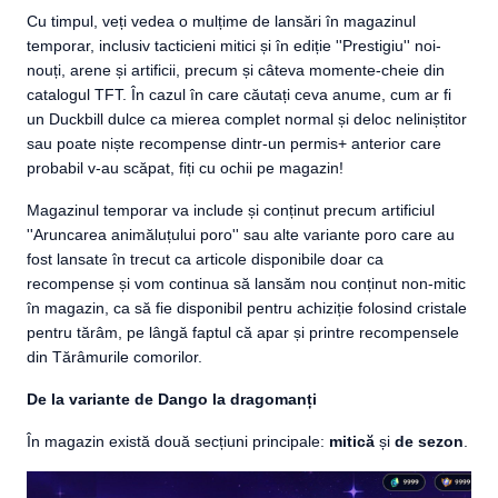
Cu timpul, veți vedea o mulțime de lansări în magazinul
temporar, inclusiv tacticieni mitici și în ediție ''Prestigiu'' noi-
nouți, arene și artificii, precum și câteva momente-cheie din
catalogul TFT. În cazul în care căutați ceva anume, cum ar fi
un Duckbill dulce ca mierea complet normal și deloc neliniștitor
sau poate niște recompense dintr-un permis+ anterior care
probabil v-au scăpat, fiți cu ochii pe magazin!
Magazinul temporar va include și conținut precum artificiul
''Aruncarea animăluțului poro'' sau alte variante poro care au
fost lansate în trecut ca articole disponibile doar ca
recompense și vom continua să lansăm nou conținut non-mitic
în magazin, ca să fie disponibil pentru achiziție folosind cristale
pentru tărâm, pe lângă faptul că apar și printre recompensele
din Tărâmurile comorilor.
De la variante de Dango la dragomanți
În magazin există două secțiuni principale:
mitică
și
de sezon
.