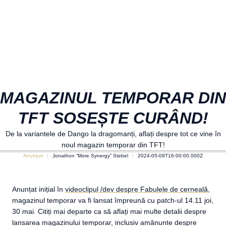
MAGAZINUL TEMPORAR DIN
TFT SOSEȘTE CURÂND!
De la variantele de Dango la dragomanți, aflați despre tot ce vine în
noul magazin temporar din TFT!
Anunțuri
Jonathon “More Synergy” Stebel
2024-05-09T16:00:00.000Z
Anunțat inițial în
videoclipul /dev despre Fabulele de cerneală
,
magazinul temporar va fi lansat împreună cu patch-ul 14.11 joi,
30 mai. Citiți mai departe ca să aflați mai multe detalii despre
lansarea magazinului temporar, inclusiv amănunte despre