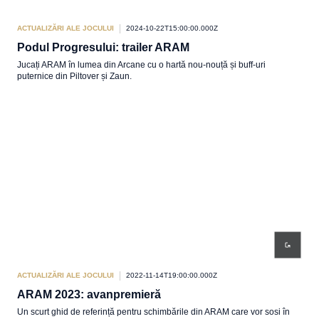
ACTUALIZĂRI ALE JOCULUI
2024-10-22T15:00:00.000Z
Podul Progresului: trailer ARAM
Jucați ARAM în lumea din Arcane cu o hartă nou-nouță și buff-uri
puternice din Piltover și Zaun.
ACTUALIZĂRI ALE JOCULUI
2022-11-14T19:00:00.000Z
ARAM 2023: avanpremieră
Un scurt ghid de referință pentru schimbările din ARAM care vor sosi în