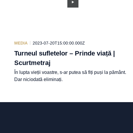
MEDIA
2023-07-20T15:00:00.000Z
Turneul sufletelor – Prinde viață |
Scurtmetraj
În lupta vieții voastre, s-ar putea să fiți puși la pământ.
Dar niciodată eliminați.