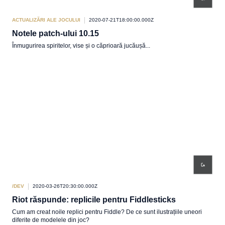
ACTUALIZĂRI ALE JOCULUI
2020-07-21T18:00:00.000Z
Notele patch-ului 10.15
Înmugurirea spiritelor, vise și o căprioară jucăușă...
/DEV
2020-03-26T20:30:00.000Z
Riot răspunde: replicile pentru Fiddlesticks
Cum am creat noile replici pentru Fiddle? De ce sunt ilustrațiile uneori
diferite de modelele din joc?