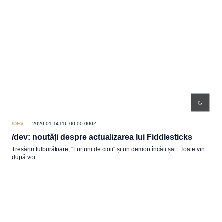
/DEV
2020-01-14T16:00:00.000Z
/dev: noutăți despre actualizarea lui Fiddlesticks
Tresăriri tulburătoare, ''Furtuni de ciori'' și un demon încătușat.. Toate vin
după voi.