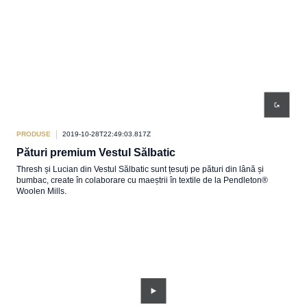
PRODUSE
2019-10-28T22:49:03.817Z
Pături premium Vestul Sălbatic
Thresh și Lucian din Vestul Sălbatic sunt țesuți pe pături din lână și
bumbac, create în colaborare cu maeștrii în textile de la Pendleton®
Woolen Mills.