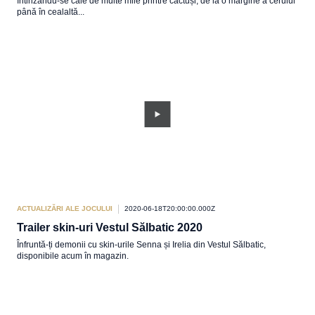
întinzându-se cale de multe mile printre cactuși, de la o margine a cerului
până în cealaltă...
ACTUALIZĂRI ALE JOCULUI
2020-06-18T20:00:00.000Z
Trailer skin-uri Vestul Sălbatic 2020
Înfruntă-ți demonii cu skin-urile Senna și Irelia din Vestul Sălbatic,
disponibile acum în magazin.