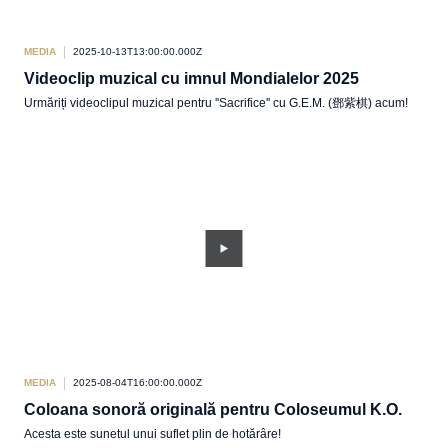
MEDIA
2025-10-13T13:00:00.000Z
Videoclip muzical cu imnul Mondialelor 2025
Urmăriți videoclipul muzical pentru ''Sacrifice'' cu G.E.M. (鄧紫棋) acum!
MEDIA
2025-08-04T16:00:00.000Z
Coloana sonoră originală pentru Coloseumul K.O.
Acesta este sunetul unui suflet plin de hotărâre!