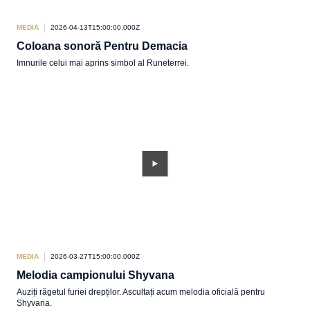
MEDIA
2026-04-13T15:00:00.000Z
Coloana sonoră Pentru Demacia
Imnurile celui mai aprins simbol al Runeterrei.
MEDIA
2026-03-27T15:00:00.000Z
Melodia campionului Shyvana
Auziți răgetul furiei drepților. Ascultați acum melodia oficială pentru
Shyvana.