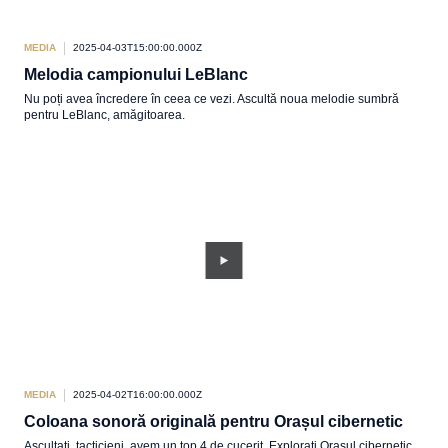
MEDIA
2025-04-03T15:00:00.000Z
Melodia campionului LeBlanc
Nu poți avea încredere în ceea ce vezi. Ascultă noua melodie sumbră
pentru LeBlanc, amăgitoarea.
MEDIA
2025-04-02T16:00:00.000Z
Coloana sonoră originală pentru Orașul cibernetic
Ascultați, tacticieni, avem un top 4 de cucerit. Explorați Orașul cibernetic