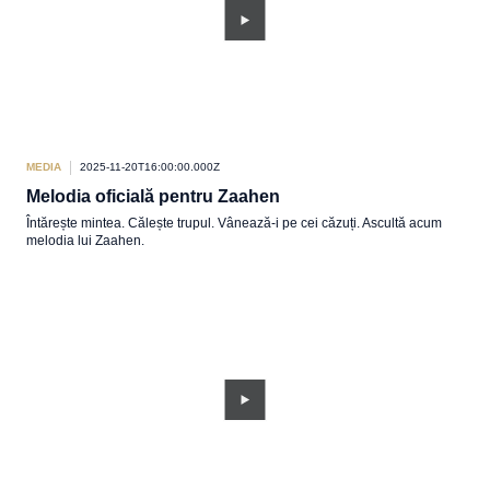
MEDIA
2025-11-20T16:00:00.000Z
Melodia oficială pentru Zaahen
Întărește mintea. Călește trupul. Vânează-i pe cei căzuți. Ascultă acum
melodia lui Zaahen.