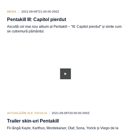
MEDIA
2021-09-08T21:00:00.000Z
Pentakill III: Capitol pierdut
Ascultă cel mai nou album al Pentakill – ''III: Capitol pierdut'' și simte cum
se cutremură pământul.
ACTUALIZĂRI ALE JOCULUI
2021-09-08T20:00:00.000Z
Trailer skin-uri Pentakill
Fii lângă Kayle, Karthus, Mordekaiser, Olaf, Sona, Yorick și Viego de la