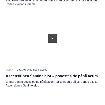
Alătură-te Santinelelor cu noi skin-uri, skin-uri Chroma, animații și modul
Cartea vrăjilor supreme.
MEDIA
2021-07-06T16:00:00.000Z
Ascensiunea Santinelelor – povestea de până acum
Ghidul pentru povestea de până acum: tot ce trebuie să știi pentru a juca
Ascensiunea Santinelelor.