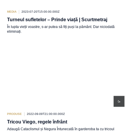
MEDIA
2023-07-20T15:00:00.000Z
Turneul sufletelor – Prinde viață | Scurtmetraj
În lupta vieții voastre, s-ar putea să fiți puși la pământ. Dar niciodată
eliminați.
PRODUSE
2022-09-09T21:00:00.000Z
Tricou Viego, regele înfrânt
Adaugă Cataclismul și Negura Întunecată în garderoba ta cu tricoul