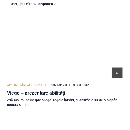
...Deci, spui că este disponibil?
ACTUALIZĂRI ALE JOCULUI
2021-01-08T16:00:00.000Z
Viego – prezentare abilități
Află mai multe despre Viego, regele înfrânt, și abilitățile lui de a stăpâni
negura și moartea.