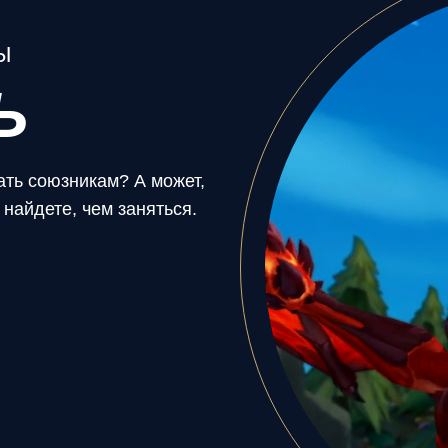
Ы
Ь
ать союзникам? А может,
найдете, чем заняться.