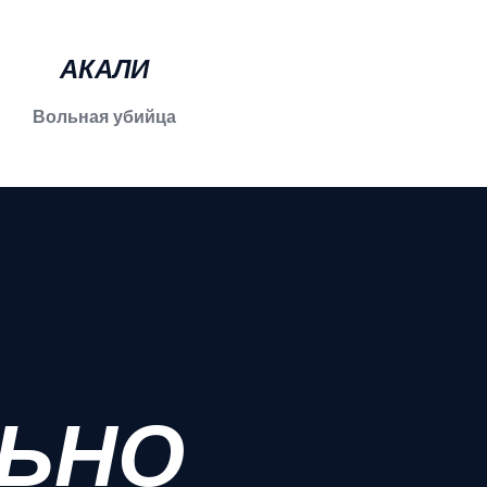
АКАЛИ
Вольная убийца
ЛЬНО