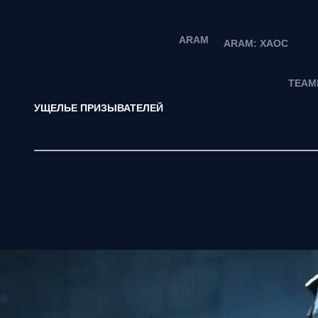
ARAM
ARAM: ХАОС
TEAM
УЩЕЛЬЕ ПРИЗЫВАТЕЛЕЙ