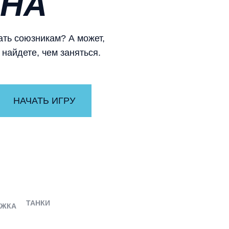
НА
ать союзникам? А может,
найдете, чем заняться.
НАЧАТЬ ИГРУ
ТАНКИ
РЖКА