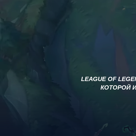
LEAGUE OF LEGE
КОТОРОЙ 