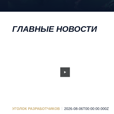
ГЛАВНЫЕ НОВОСТИ
УГОЛОК РАЗРАБОТЧИКОВ
2026-08-06T00:00:00.000Z