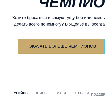
ЧЕМПИО
Хотите бросаться в самую гущу боя или помог
делать всего понемногу? В Ущелье вы всегда 
ПОКАЗАТЬ БОЛЬШЕ ЧЕМПИОНОВ
УБИЙЦЫ
ВОИНЫ
МАГИ
СТРЕЛКИ
ПОДДЕ