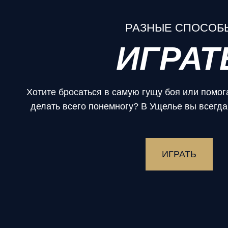
РАЗНЫЕ СПОСОБ
ИГРАТ
Хотите бросаться в самую гущу боя или помог
делать всего понемногу? В Ущелье вы всегда 
ИГРАТЬ