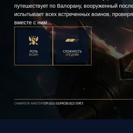
путешествует по Валорану, вооруженный посл
испытывает всех встреченных воинов, проверя
вместе с ним...
РОЛЬ
СЛОЖНОСТЬ
ВОИН
СРЕДНЯЯ
CHAMPION MASTERY
OP.GG
U.GG
PROBUILD STATS