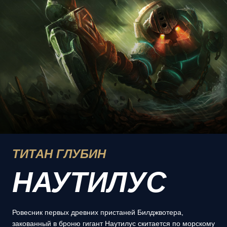
ТИТАН ГЛУБИН
НАУТИЛУС
Ровесник первых древних пристаней Билджвотера,
закованный в броню гигант Наутилус скитается по морскому