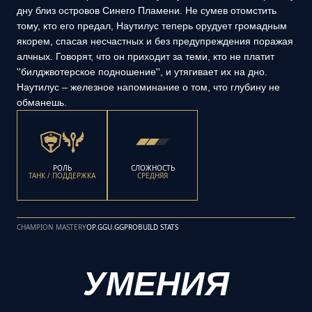
дну близ островов Синего Пламени. Не сумев отомстить
тому, кто его предал, Наутилус теперь орудует громадным
якорем, спасая несчастных и без предупреждения поражая
алчных. Говорят, что он приходит за теми, кто не платит
''билджвотерское подношение'', и утягивает их на дно.
Наутилус – железное напоминание о том, что глубину не
обманешь.
РОЛЬ
СЛОЖНОСТЬ
ТАНК / ПОДДЕРЖКА
СРЕДНЯЯ
CHAMPION MASTERY
OP.GG
U.GG
PROBUILD STATS
УМЕНИЯ