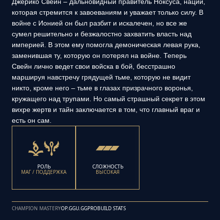
Джерико Свейн – дальновидный правитель Ноксуса, нации,
которая стремится к завоеваниям и уважает только силу. В
войне с Ионией он был разбит и искалечен, но все же
сумел решительно и безжалостно захватить власть над
империей. В этом ему помогла демоническая левая рука,
заменившая ту, которую он потерял на войне. Теперь
Свейн лично ведет свои войска в бой, бесстрашно
маршируя навстречу грядущей тьме, которую не видит
никто, кроме него – тьме в глазах призрачного воронья,
кружащего над трупами. Но самый страшный секрет в этом
вихре жертв и тайн заключается в том, что главный враг и
есть он сам.
РОЛЬ
СЛОЖНОСТЬ
МАГ / ПОДДЕРЖКА
ВЫСОКАЯ
CHAMPION MASTERY
OP.GG
U.GG
PROBUILD STATS