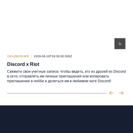
ОБЪЯВЛЕНИЯ
2026-06-18T18:30:00.000Z
ОБЪ
Discord x Riot
Об
Свяжите свои учетные записи, чтобы видеть, кто из друзей из Discord
Неу
в сети, отправлять им личные приглашения или копировать
3 де
приглашение в лобби и делиться им в любимом чате Discord!