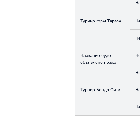
Н
Турнир горы Таргон
Н
Н
Название будет
Н
объявлено позже
Н
Турнир Бандл Сити
Н
Н