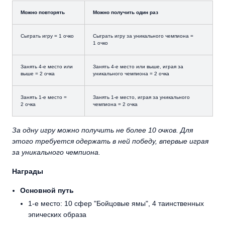
Можно повторять
Можно получить один раз
Сыграть игру = 1 очко
Сыграть игру за уникального чемпиона =
1 очко
Занять 4-е место или
Занять 4-е место или выше, играя за
выше = 2 очка
уникального чемпиона = 2 очка
Занять 1-е место =
Занять 1-е место, играя за уникального
2 очка
чемпиона = 2 очка
За одну игру можно получить не более 10 очков. Для
этого требуется одержать в ней победу, впервые играя
за уникального чемпиона.
Награды
Основной путь
1-е место: 10 сфер "Бойцовые ямы", 4 таинственных
эпических образа