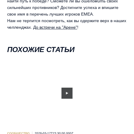
найти путь к победе? Сможете ли вы
ошеломить
своих
сильнейших противников? Достигните успеха и впишите
свое имя в перечень лучших игроков EMEA.
Нам не терпится посмотреть, как вы одержите верх в наших
челленджах.
До встречи на "Арене"
!
ПОХОЖИЕ СТАТЬИ
СООБЩЕСТВО
2026-03-17T15:30:00.000Z
СОО