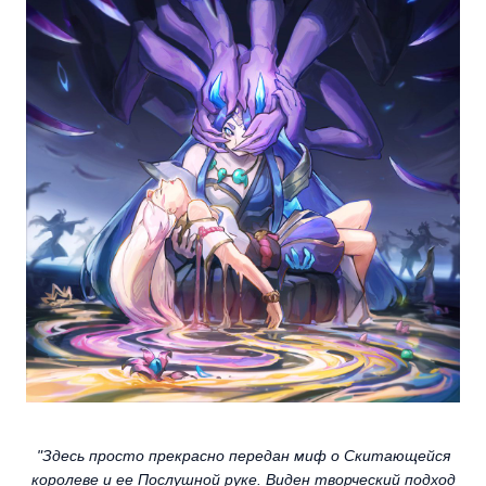
"Здесь просто прекрасно передан миф о Скитающейся
королеве и ее Послушной руке. Виден творческий подход