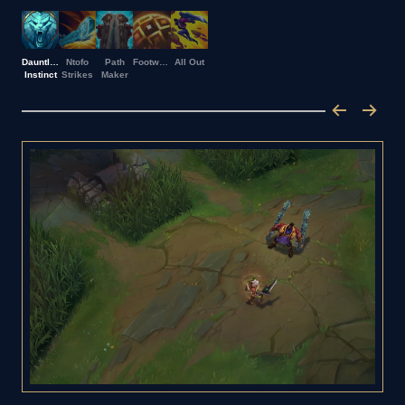
Dauntless
Ntofo
Path
Footwork
All Out
Instinct
Strikes
Maker