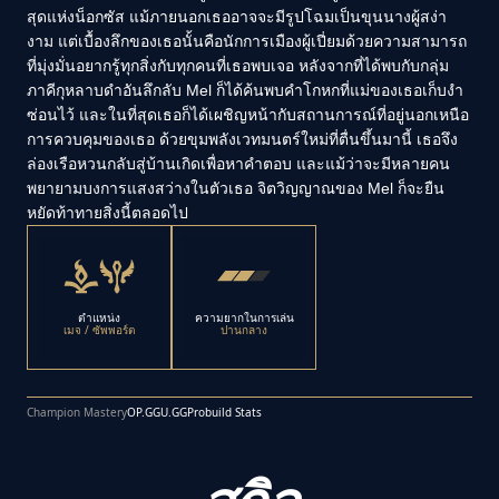
สุดแห่งน็อกซัส แม้ภายนอกเธออาจจะมีรูปโฉมเป็นขุนนางผู้สง่า
งาม แต่เบื้องลึกของเธอนั้นคือนักการเมืองผู้เปี่ยมด้วยความสามารถ
ที่มุ่งมั่นอยากรู้ทุกสิ่งกับทุกคนที่เธอพบเจอ หลังจากที่ได้พบกับกลุ่ม
ภาคีกุหลาบดำอันลึกลับ Mel ก็ได้ค้นพบคำโกหกที่แม่ของเธอเก็บงำ
ซ่อนไว้ และในที่สุดเธอก็ได้เผชิญหน้ากับสถานการณ์ที่อยู่นอกเหนือ
การควบคุมของเธอ ด้วยขุมพลังเวทมนตร์ใหม่ที่ตื่นขึ้นมานี้ เธอจึง
ล่องเรือหวนกลับสู่บ้านเกิดเพื่อหาคำตอบ และแม้ว่าจะมีหลายคน
พยายามบงการแสงสว่างในตัวเธอ จิตวิญญาณของ Mel ก็จะยืน
หยัดท้าทายสิ่งนี้ตลอดไป
ตำแหน่ง
ความยากในการเล่น
เมจ / ซัพพอร์ต
ปานกลาง
Champion Mastery
OP.GG
U.GG
Probuild Stats