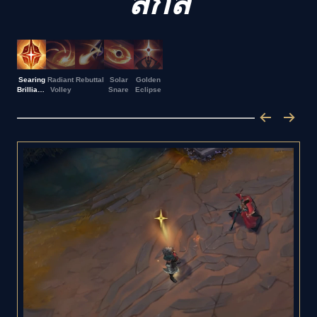
สกิล
Searing
Radiant
Rebuttal
Solar
Golden
Brilliance
Volley
Snare
Eclipse