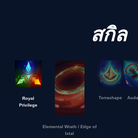
สกิล
Terrashape
Auda
Royal
Privilege
Elemental Wrath / Edge of
Ixtal