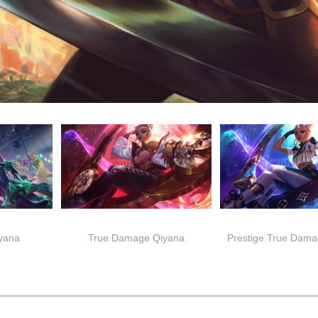
iyana
True Damage Qiyana
Prestige True Dama