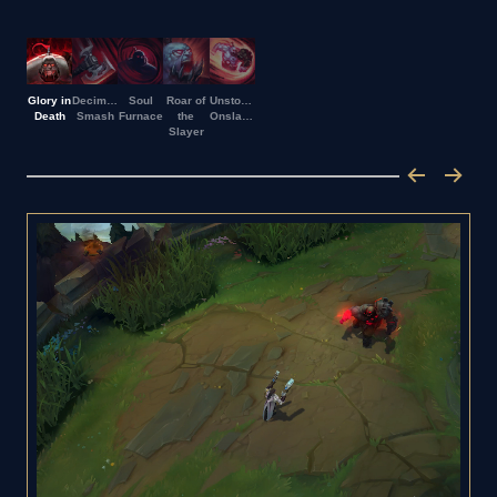
Glory in
Decimating
Soul
Roar of
Unstoppable
Death
Smash
Furnace
the
Onslaught
Slayer