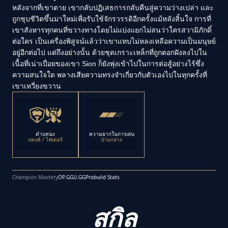
หลังจากที่เขาตาย เขากลับปฏิเสธการกลับคืนสู่ความว่างเปล่า และ
ถูกชุบชีวิตขึ้นมาใหม่เพื่อรับใช้จักรวรรดิอีกครั้งแม้หลังสิ้นใจ การที่
เขาสังหารทุกคนที่ขวางทางโดยไม่แบ่งแยกไม่สนว่าใครสวามิภักดิ์
ต่อใคร เป็นเครื่องพิสูจน์แล้วว่าเขาแทบไม่หลงเหลือความเป็นมนุษย์
อยู่อีกต่อไป แต่ถึงอย่างนั้น ด้วยชุดเกราะเหล็กที่ถูกตอกฝังลงไปใน
เนื้อที่เน่าเปื่อยของเขา Sion ก็ยังพุ่งเข้าไปในการต่อสู้อย่างไร้ซึ่ง
ความสนใจใด พลางเสียความทรงจำเกี่ยวกับตัวเองไปในทุกครั้งที่
เขาเหวี่ยงขวาน
ตำแหน่ง
ความยากในการเล่น
แทงค์ / ไฟเตอร์
ปานกลาง
Champion Mastery
OP.GG
U.GG
Probuild Stats
สกิล