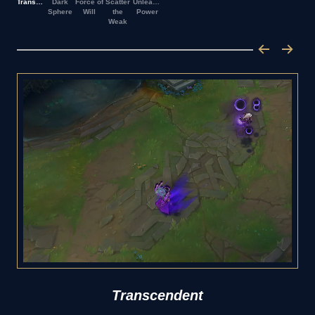
Transcendent
Dark
Force of
Scatter
Unleashed
Sphere
Will
the
Power
Weak
Transcendent