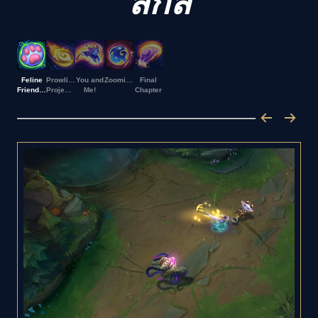
สกิล
Feline
Prowling
You and
Zoomies
Final
Friendship
Projectile
Me!
Chapter