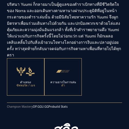
ปริศนา Yuumi ก็กลายมาเป็นผู้ดูแลของตำราเบิกทางที่มีชีวิตจิตใจ
ของ Norra และออกเดินทางตามหานางผ่านประตูมิติที่อยู่ในหน้า
กระดาษของตำราเล่มนั้น ด้วยมีนิสัยโหยหาความรัก Yuumi จึงผูก
มิตรหาเพื่อนร่วมเดินทางไปด้วยกัน และปกป้องพวกเขาด้วยโล่แสง
คุ้มภัยและความมุ่งมั่นอันแรงกล้า ทั้งที่เจ้าตำราพยายามดึง Yuumi
ให้แน่วแน่กับภารกิจครั้งนี้โดยไม่ว่อกแว่ก แต่ Yuumi ก็มักเผลอ
เคลิบเคลิ้มไปกับสิ่งเย้ายวนใจทางโลกอย่างการงีบและปลาอยู่บ่อย
ครั้ง ทว่าสุดท้ายก็กลับมาจดจ่อกับภารกิจตามหาเพื่อนที่หายไปได้ทุก
ครา
ตำแหน่ง
ความยากในการเล่น
ซัพพอร์ต / เมจ
ต่ำ
Champion Mastery
OP.GG
U.GG
Probuild Stats