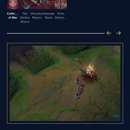
Cultivation
The
Dreaded
Aureate
Grim
of War
Darkin
Return
Rush
Deliverance
Glaive