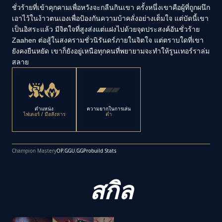
ชั่วร้ายที่เข้าคุกคามเพื่อหวังจะกลืนกินเขา ครั้งหนึ่งเขาคือผู้ที่ถูกผนึก
เอาไว้ในง้าวตนเองเพื่อป้องกันความบ้าคลั่งอย่างเต็มใจ แต่บัดนี้เขา
เป็นอิสระแล้ว มีจิตใจที่สูงส่งแต่แฝงไปด้วยจุดประสงค์อันชั่วร้าย
Zaahen ต่อสู้ในสงครามชั่วนิรันดร์ภายในจิตใจ แต่ตราบใดที่เขา
ยังคงยืนหยัด เขาก็ยังอยู่เหนือทุกคนที่พยายามจะทำให้รูนเทอร์ราล่ม
สลาย
ตำแหน่ง
ความยากในการเล่น
ไฟเตอร์ / มือสังหาร
ต่ำ
Champion Mastery
OP.GG
U.GG
Probuild Stats
สกิล