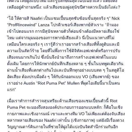
เทคโนโลยีฝูงแบบใหม่ และรูปลักษณ์สุดโฉบเฉี่ยวแล้ว แต่ยังคง
เหลืออยู่คำถามหนึ่ง: แล้วเสียงของฝูงสุนัขปีศาจควรเป็นยังไงล่ะ?
“โอ้ ให้ตายสิ Naafiri เป็นแชมเปี้ยนสุดซับซ้อนขั้นสุดจริง ๆ” Nick
“ProfRincewind” Lanza โปรดิวเซอร์เสียงพากย์หัวเราะ “ถ้ามอง
เข้าไปตอนแรก การมีสุนัขหลายตัวก็ค่อนข้างต้องมีหลายเสียงใช่
ไหม แต่จากมุมมองของการพากย์เสียงแล้ว นี่เป็นแนวทางที่ไม่
เหมือนใครเลยจริง ๆ เรารู้ดีว่าเราอยากสร้างเสียงที่ทั้งดูดิบและมี
ความเป็นสัตว์ร้าย โดยที่ไม่พึ่งการใช้ดิจิทัลเอฟเฟกต์หรือการปรับ
เสียงจนมากเกินไป ซึ่งนั่นจึงนำมาถึงการสร้างเอฟเฟกต์ในแบบ
ดั้งเดิม โดยการให้นักพากย์บันทึกเสียงหลาย ๆ ชั้นในบทพูดเดียวกัน
ผ่านน้ำเสียงที่แตกต่างกันไปและบันทึกทุกอย่างแบบสด ๆ ในสตูดิโอ
อัดเสียง ต้องปรบมือดัง ๆ ให้กับนักออกแบบ VO (เสียงพากย์) ของ
เราอย่าง Austin “Riot Puma Pet” Mullen ที่ผุดไอเดียนี้มาเป็นคน
แรก”
เมื่อเราทำการสำรวจสุนทรียะด้านเสียงของแชมเปี้ยนตัวนี้ Riot
Puma Pet จะมองถึงสององค์ประกอบการออกแบบหลัก: ก็คือในเชิง
กายภาพและเชิงอารมณ์ เขาและทางทีม VO ไม่เพียงแต่ต้องจับเสียง
หลากหลายเสียงของ Naafiri เท่านั้น (เชิงกายภาพ) แต่ยังมีเรื่องดวง
วิญญาณดาร์คินภายในที่ช่วยให้ฝูงได้แบ่งปันจิตสำนึกร่วมกันอีก