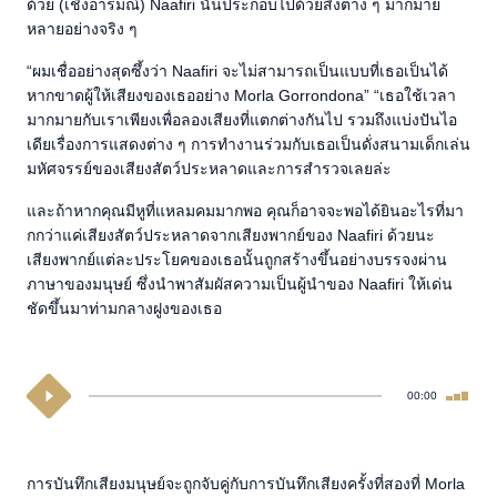
ด้วย (เชิงอารมณ์) Naafiri นั้นประกอบไปด้วยสิ่งต่าง ๆ มากมาย
หลายอย่างจริง ๆ
“ผมเชื่ออย่างสุดซึ้งว่า Naafiri จะไม่สามารถเป็นแบบที่เธอเป็นได้
หากขาดผู้ให้เสียงของเธออย่าง Morla Gorrondona” “เธอใช้เวลา
มากมายกับเราเพียงเพื่อลองเสียงที่แตกต่างกันไป รวมถึงแบ่งปันไอ
เดียเรื่องการแสดงต่าง ๆ การทำงานร่วมกับเธอเป็นดั่งสนามเด็กเล่น
มหัศจรรย์ของเสียงสัตว์ประหลาดและการสำรวจเลยล่ะ
และถ้าหากคุณมีหูที่แหลมคมมากพอ คุณก็อาจจะพอได้ยินอะไรที่มา
กกว่าแค่เสียงสัตว์ประหลาดจากเสียงพากย์ของ Naafiri ด้วยนะ
เสียงพากย์แต่ละประโยคของเธอนั้นถูกสร้างขึ้นอย่างบรรจงผ่าน
ภาษาของมนุษย์ ซึ่งนำพาสัมผัสความเป็นผู้นำของ Naafiri ให้เด่น
ชัดขึ้นมาท่ามกลางฝูงของเธอ
00:00
การบันทึกเสียงมนุษย์จะถูกจับคู่กับการบันทึกเสียงครั้งที่สองที่ Morla