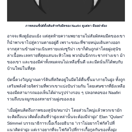
ภาพคอนเซ็ปต์ดั้งเดิมสำหรับมีดของ Naafiri ดูแต่ตา มืออย่าต้อง
อาจจะฟังดูย้อนแย้ง แต่สุดท้ายความพยายามไม่สัมผัสคมมีดของเขา
ก็นำพาเขาไปสู่ความตายอยู่ดี เพราะขณะที่ชายหนุ่มเดินทางออก
จากสุสานข้ามผ่านเนินทรายแห่งชูริม่า เขาก็ดันถูกล่าโดยฝูงสุนัข
ล่าเนื้อทะเลทรายที่สุดแสนจะหิวโหย พวกมันฉีกกระชากร่างเขา ม้า
ของเขา และของมีค่าทั้งหมดจนไม่เหลือชิ้นดี และมีดนั่นก็ได้พบกับ
บ้านใหม่ในที่สุด
บัดนี้ดวงวิญญาณดาร์คินที่สถิตอยู่ในมีดได้ตื่นขึ้นมาภายในฝูง ทั้งถูก
เสริมพลังด้วยจิตร่วมที่พวกเขาแบ่งปันร่วมกัน โดยเศษซากที่ยังเหลือ
ของมีดสามารถมองเห็นได้ผ่านรูปร่างรอบ ๆ ปลอกคอของ Naafiri
รวมถึงบนจมูกของสหายร่วมฝูงของเธอ
“เมื่อผู้คนคิดถึงภาพของสุนัข/หมาป่า โดยส่วนใหญ่แล้วพวกเขามัก
จะคิดถึงแนวคิดดั้งเดิมที่ว่าฝูงเหล่านั้นจะต้องมีจ่าฝูง” Elan “Qulani”
Stimmel บรรณาธิการเนื้อเรื่องอธิบาย “เราไม่อยากโฟกัสไปที่
แนวคิดจ่าฝูง แต่เราอยากที่จะโฟกัสไปที่การเกื้อกูลกันของทั้งฝูง