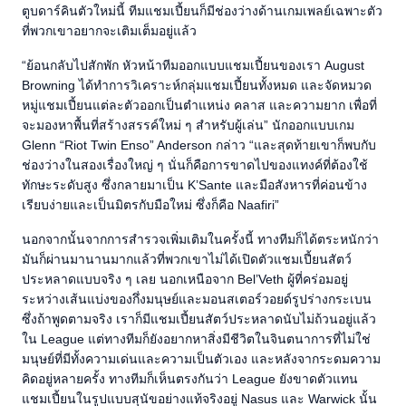
ตูบดาร์คินตัวใหม่นี้ ทีมแชมเปี้ยนก็มีช่องว่างด้านเกมเพลย์เฉพาะตัว
ที่พวกเขาอยากจะเติมเต็มอยู่แล้ว
“ย้อนกลับไปสักพัก หัวหน้าทีมออกแบบแชมเปี้ยนของเรา August
Browning ได้ทำการวิเคราะห์กลุ่มแชมเปี้ยนทั้งหมด และจัดหมวด
หมู่แชมเปี้ยนแต่ละตัวออกเป็นตำแหน่ง คลาส และความยาก เพื่อที่
จะมองหาพื้นที่สร้างสรรค์ใหม่ ๆ สำหรับผู้เล่น” นักออกแบบเกม
Glenn “Riot Twin Enso” Anderson กล่าว “และสุดท้ายเขาก็พบกับ
ช่องว่างในสองเรื่องใหญ่ ๆ นั่นก็คือการขาดไปของแทงค์ที่ต้องใช้
ทักษะระดับสูง ซึ่งกลายมาเป็น K’Sante และมือสังหารที่ค่อนข้าง
เรียบง่ายและเป็นมิตรกับมือใหม่ ซึ่งก็คือ Naafiri”
นอกจากนั้นจากการสำรวจเพิ่มเติมในครั้งนี้ ทางทีมก็ได้ตระหนักว่า
มันก็ผ่านมานานมากแล้วที่พวกเขาไม่ได้เปิดตัวแชมเปี้ยนสัตว์
ประหลาดแบบจริง ๆ เลย นอกเหนือจาก Bel’Veth ผู้ที่คร่อมอยู่
ระหว่างเส้นแบ่งของกึ่งมนุษย์และมอนสเตอร์วอยด์รูปร่างกระเบน
ซึ่งถ้าพูดตามจริง เราก็มีแชมเปี้ยนสัตว์ประหลาดนับไม่ถ้วนอยู่แล้ว
ใน League แต่ทางทีมก็ยังอยากหาสิ่งมีชีวิตในจินตนาการที่ไม่ใช่
มนุษย์ที่มีทั้งความเด่นและความเป็นตัวเอง และหลังจากระดมความ
คิดอยู่หลายครั้ง ทางทีมก็เห็นตรงกันว่า League ยังขาดตัวแทน
แชมเปี้ยนในรูปแบบสุนัขอย่างแท้จริงอยู่ Nasus และ Warwick นั้น