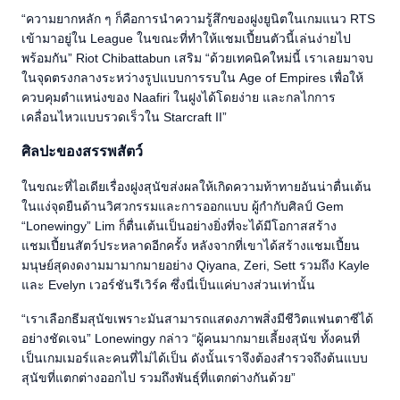
“ความยากหลัก ๆ ก็คือการนำความรู้สึกของฝูงยูนิตในเกมแนว RTS
เข้ามาอยู่ใน League ในขณะที่ทำให้แชมเปี้ยนตัวนี้เล่นง่ายไป
พร้อมกัน” Riot Chibattabun เสริม “ด้วยเทคนิคใหม่นี้ เราเลยมาจบ
ในจุดตรงกลางระหว่างรูปแบบการรบใน Age of Empires เพื่อให้
ควบคุมตำแหน่งของ Naafiri ในฝูงได้โดยง่าย และกลไกการ
เคลื่อนไหวแบบรวดเร็วใน Starcraft II”
ศิลปะของสรรพสัตว์
ในขณะที่ไอเดียเรื่องฝูงสุนัขส่งผลให้เกิดความท้าทายอันน่าตื่นเต้น
ในแง่จุดยืนด้านวิศวกรรมและการออกแบบ ผู้กำกับศิลป์ Gem
“Lonewingy” Lim ก็ตื่นเต้นเป็นอย่างยิ่งที่จะได้มีโอกาสสร้าง
แชมเปี้ยนสัตว์ประหลาดอีกครั้ง หลังจากที่เขาได้สร้างแชมเปี้ยน
มนุษย์สุดงดงามมามากมายอย่าง Qiyana, Zeri, Sett รวมถึง Kayle
และ Evelyn เวอร์ชันรีเวิร์ค ซึ่งนี่เป็นแค่บางส่วนเท่านั้น
“เราเลือกธีมสุนัขเพราะมันสามารถแสดงภาพสิ่งมีชีวิตแฟนตาซีได้
อย่างชัดเจน” Lonewingy กล่าว “ผู้คนมากมายเลี้ยงสุนัข ทั้งคนที่
เป็นเกมเมอร์และคนที่ไม่ได้เป็น ดังนั้นเราจึงต้องสำรวจถึงต้นแบบ
สุนัขที่แตกต่างออกไป รวมถึงพันธุ์ที่แตกต่างกันด้วย”