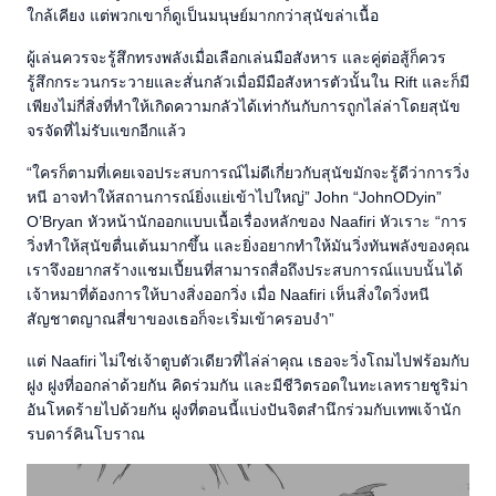
ใกล้เคียง แต่พวกเขาก็ดูเป็นมนุษย์มากกว่าสุนัขล่าเนื้อ
ผู้เล่นควรจะรู้สึกทรงพลังเมื่อเลือกเล่นมือสังหาร และคู่ต่อสู้ก็ควร
รู้สึกกระวนกระวายและสั่นกลัวเมื่อมีมือสังหารตัวนั้นใน Rift และก็มี
เพียงไม่กี่สิ่งที่ทำให้เกิดความกลัวได้เท่ากันกับการถูกไล่ล่าโดยสุนัข
จรจัดที่ไม่รับแขกอีกแล้ว
“ใครก็ตามที่เคยเจอประสบการณ์ไม่ดีเกี่ยวกับสุนัขมักจะรู้ดีว่าการวิ่ง
หนี อาจทำให้สถานการณ์ยิ่งแย่เข้าไปใหญ่” John “JohnODyin”
O’Bryan หัวหน้านักออกแบบเนื้อเรื่องหลักของ Naafiri หัวเราะ “การ
วิ่งทำให้สุนัขตื่นเต้นมากขึ้น และยิ่งอยากทำให้มันวิ่งทันพลังของคุณ
เราจึงอยากสร้างแชมเปี้ยนที่สามารถสื่อถึงประสบการณ์แบบนั้นได้
เจ้าหมาที่ต้องการให้บางสิ่งออกวิ่ง เมื่อ Naafiri เห็นสิ่งใดวิ่งหนี
สัญชาตญาณสี่ขาของเธอก็จะเริ่มเข้าครอบงำ”
แต่ Naafiri ไม่ใช่เจ้าตูบตัวเดียวที่ไล่ล่าคุณ เธอจะวิ่งโถมไปฟร้อมกับ
ฝูง ฝูงที่ออกล่าด้วยกัน คิดร่วมกัน และมีชีวิตรอดในทะเลทรายชูริม่า
อันโหดร้ายไปด้วยกัน ฝูงที่ตอนนี้แบ่งปันจิตสำนึกร่วมกับเทพเจ้านัก
รบดาร์คินโบราณ