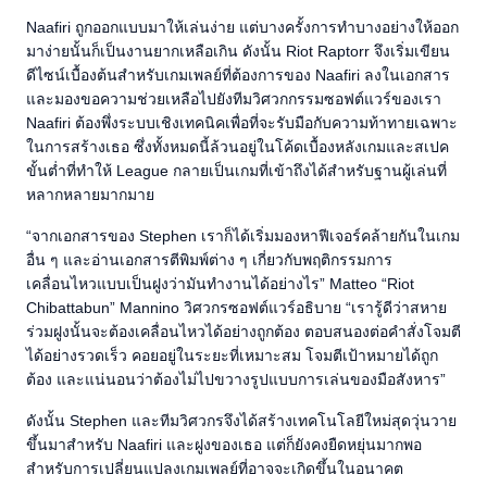
Naafiri ถูกออกแบบมาให้เล่นง่าย แต่บางครั้งการทำบางอย่างให้ออก
มาง่ายนั้นก็เป็นงานยากเหลือเกิน ดังนั้น Riot Raptorr จึงเริ่มเขียน
ดีไซน์เบื้องต้นสำหรับเกมเพลย์ที่ต้องการของ Naafiri ลงในเอกสาร
และมองขอความช่วยเหลือไปยังทีมวิศวกกรรมซอฟต์แวร์ของเรา
Naafiri ต้องพึ่งระบบเชิงเทคนิคเพื่อที่จะรับมือกับความท้าทายเฉพาะ
ในการสร้างเธอ ซึ่งทั้งหมดนี้ล้วนอยู่ในโค้ดเบื้องหลังเกมและสเปค
ขั้นต่ำที่ทำให้ League กลายเป็นเกมที่เข้าถึงได้สำหรับฐานผู้เล่นที่
หลากหลายมากมาย
“จากเอกสารของ Stephen เราก็ได้เริ่มมองหาฟีเจอร์คล้ายกันในเกม
อื่น ๆ และอ่านเอกสารตีพิมพ์ต่าง ๆ เกี่ยวกับพฤติกรรมการ
เคลื่อนไหวแบบเป็นฝูงว่ามันทำงานได้อย่างไร” Matteo “Riot
Chibattabun” Mannino วิศวกรซอฟต์แวร์อธิบาย “เรารู้ดีว่าสหาย
ร่วมฝูงนั้นจะต้องเคลื่อนไหวได้อย่างถูกต้อง ตอบสนองต่อคำสั่งโจมตี
ได้อย่างรวดเร็ว คอยอยู่ในระยะที่เหมาะสม โจมตีเป้าหมายได้ถูก
ต้อง และแน่นอนว่าต้องไม่ไปขวางรูปแบบการเล่นของมือสังหาร”
ดังนั้น Stephen และทีมวิศวกรจึงได้สร้างเทคโนโลยีใหม่สุดวุ่นวาย
ขึ้นมาสำหรับ Naafiri และฝูงของเธอ แต่ก็ยังคงยืดหยุ่นมากพอ
สำหรับการเปลี่ยนแปลงเกมเพลย์ที่อาจจะเกิดขึ้นในอนาคต