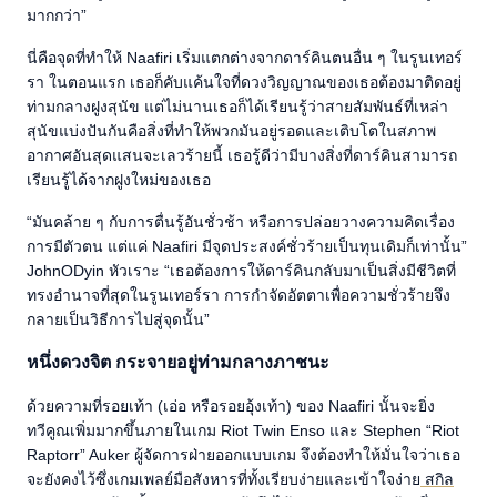
มากกว่า”
นี่คือจุดที่ทำให้ Naafiri เริ่มแตกต่างจากดาร์คินตนอื่น ๆ ในรูนเทอร์
รา ในตอนแรก เธอก็คับแค้นใจที่ดวงวิญญาณของเธอต้องมาติดอยู่
ท่ามกลางฝูงสุนัข แต่ไม่นานเธอก็ได้เรียนรู้ว่าสายสัมพันธ์ที่เหล่า
สุนัขแบ่งปันกันคือสิ่งที่ทำให้พวกมันอยู่รอดและเติบโตในสภาพ
อากาศอันสุดแสนจะเลวร้ายนี้ เธอรู้ดีว่ามีบางสิ่งที่ดาร์คินสามารถ
เรียนรู้ได้จากฝูงใหม่ของเธอ
“มันคล้าย ๆ กับการตื่นรู้อันชั่วช้า หรือการปล่อยวางความคิดเรื่อง
การมีตัวตน แต่แค่ Naafiri มีจุดประสงค์ชั่วร้ายเป็นทุนเดิมก็เท่านั้น”
JohnODyin หัวเราะ “เธอต้องการให้ดาร์คินกลับมาเป็นสิ่งมีชีวิตที่
ทรงอำนาจที่สุดในรูนเทอร์รา การกำจัดอัตตาเพื่อความชั่วร้ายจึง
กลายเป็นวิธีการไปสู่จุดนั้น”
หนึ่งดวงจิต กระจายอยู่ท่ามกลางภาชนะ
ด้วยความที่รอยเท้า (เอ่อ หรือรอยอุ้งเท้า) ของ Naafiri นั้นจะยิ่ง
ทวีคูณเพิ่มมากขึ้นภายในเกม Riot Twin Enso และ Stephen “Riot
Raptorr” Auker ผู้จัดการฝ่ายออกแบบเกม จึงต้องทำให้มั่นใจว่าเธอ
จะยังคงไว้ซึ่งเกมเพลย์มือสังหารที่ทั้งเรียบง่ายและเข้าใจง่าย
สกิล