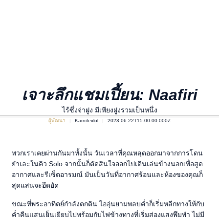
เจาะลึกแชมเปี้ยน: Naafiri
ไร้ซึ่งจ่าฝูง มีเพียงฝูงรวมเป็นหนึ่ง
ผู้พัฒนา
Karnifexlol
2023-06-22T15:00:00.000Z
พวกเราเคยผ่านกันมาทั้งนั้น วันเวลาที่คุณหลุดออกมาจากการโดน
ยำเละในคิว Solo จากนั้นก็ตัดสินใจออกไปเดินเล่นข้างนอกเพื่อสูด
อากาศและรีเซ็ตอารมณ์ มันเป็นวันที่อากาศร้อนและห้องของคุณก็
สุดแสนจะอึดอัด
ขณะที่พระอาทิตย์กำลังตกดิน ไออุ่นยามพลบค่ำก็เริ่มหลีกทางให้กับ
ค่ำคืนแสนเย็นเยียบไปพร้อมกับไฟข้างทางที่เริ่มส่องแสงพึมพำ ไม่มี