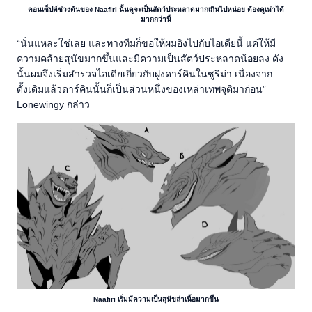
คอนเซ็ปต์ช่วงต้นของ Naafiri นั้นดูจะเป็นสัตว์ประหลาดมากเกินไปหน่อย ต้องดูเห่าได้
มากกว่านี้
“นั่นแหละใช่เลย และทางทีมก็ขอให้ผมอิงไปกับไอเดียนี้ แค่ให้มี
ความคล้ายสุนัขมากขึ้นและมีความเป็นสัตว์ประหลาดน้อยลง ดัง
นั้นผมจึงเริ่มสำรวจไอเดียเกี่ยวกับฝูงดาร์คินในชูริม่า เนื่องจาก
ดั้งเดิมแล้วดาร์คินนั้นก็เป็นส่วนหนึ่งของเหล่าเทพจุติมาก่อน”
Lonewingy กล่าว
Naafiri เริ่มมีความเป็นสุนัขล่าเนื้อมากขึ้น