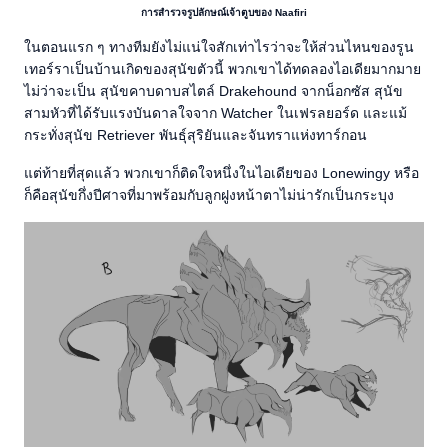
การสำรวจรูปลักษณ์เจ้าตูบของ Naafiri
ในตอนแรก ๆ ทางทีมยังไม่แน่ใจสักเท่าไรว่าจะให้ส่วนไหนของรูน
เทอร์ราเป็นบ้านเกิดของสุนัขตัวนี้ พวกเขาได้ทดลองไอเดียมากมาย
ไม่ว่าจะเป็น สุนัขคาบดาบสไตล์ Drakehound จากน็อกซัส สุนัข
สามหัวที่ได้รับแรงบันดาลใจจาก Watcher ในเฟรลยอร์ด และแม้
กระทั่งสุนัข Retriever พันธุ์สุริยันและจันทราแห่งทาร์กอน
แต่ท้ายที่สุดแล้ว พวกเขาก็ติดใจหนึ่งในไอเดียของ Lonewingy หรือ
ก็คือสุนัขกึ่งปีศาจที่มาพร้อมกับลูกฝูงหน้าตาไม่น่ารักเป็นกระบุง