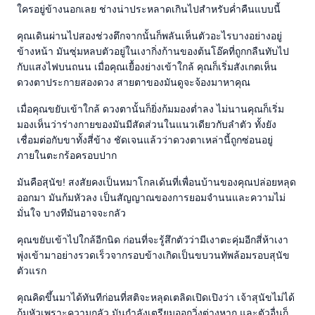
ใครอยู่ข้างนอกเลย ช่างน่าประหลาดเกินไปสำหรับค่ำคืนแบบนี้
คุณเดินผ่านไปสองช่วงตึกจากนั้นก็พลันเห็นตัวอะไรบางอย่างอยู่
ข้างหน้า มันซุ่มหลบตัวอยู่ในเงากิ่งก้านของต้นโอ๊คที่ถูกกลืนทับไป
กับแสงไฟบนถนน เมื่อคุณเยื้องย่างเข้าใกล้ คุณก็เริ่มสังเกตเห็น
ดวงตาประกายสองดวง สายตาของมันดูจะจ้องมาหาคุณ
เมื่อคุณขยับเข้าใกล้ ดวงตานั้นก็ยิ่งก้มมองต่ำลง ไม่นานคุณก็เริ่ม
มองเห็นว่าร่างกายของมันมีสัดส่วนในแนวเดียวกับลำตัว ทั้งยัง
เชื่อมต่อกับขาทั้งสี่ข้าง ชัดเจนแล้วว่าดวงตาเหล่านี้ถูกซ่อนอยู่
ภายในตะกร้อครอบปาก
มันคือสุนัข! สงสัยคงเป็นหมาโกลเด้นที่เพื่อนบ้านของคุณปล่อยหลุด
ออกมา มันก้มหัวลง เป็นสัญญาณของการยอมจำนนและความไม่
มั่นใจ บางทีมันอาจจะกลัว
คุณขยับเข้าไปใกล้อีกนิด ก่อนที่จะรู้สึกตัวว่ามีเงาตะคุ่มอีกสี่ห้าเงา
พุ่งเข้ามาอย่างรวดเร็วจากรอบข้างเกิดเป็นขบวนทัพล้อมรอบสุนัข
ตัวแรก
คุณคิดขึ้นมาได้ทันทีก่อนที่สติจะหลุดเตลิดเปิดเปิงว่า เจ้าสุนัขไม่ได้
ก้มหัวเพราะความกลัว มันกำลังเตรียมออกวิ่งต่างหาก และตัวอื่นก็