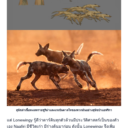
สุนัขล่าเนื้อทะเลทรายชูริม่าและแรงบันดาลใจของพวกมันอย่างสุนัขป่าแอฟริกา
แต่ Lonewingy รู้ดีว่าดาร์คินทุกตัวล้วนมีประวัติศาสตร์เป็นของตัว
เอง Naafiri มีชีวิตเก่า มีร่างต้นมาก่อน ดังนั้น Lonewingy จึงเพิ่ม