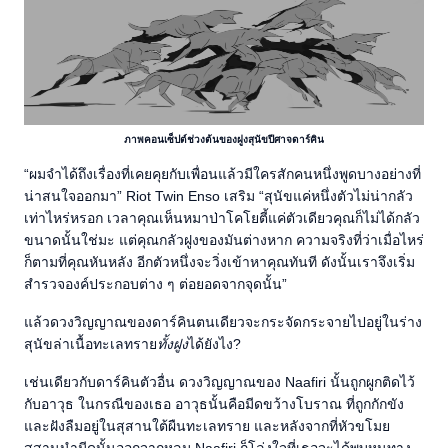
ภาพคอนเซ็ปต์ช่วงต้นของฝูงสุนัขปีศาจดาร์คิน
“ผมจำได้ถึงเรื่องที่เคยคุยกับเพื่อนแล้วมีใครสักคนหนึ่งพูดบางอย่างที่
น่าสนใจออกมา” Riot Twin Enso เสริม “สุนัขแค่หนึ่งตัวไม่น่ากลัว
เท่าไหร่หรอก เวลาคุณเห็นหมาป่าโคโยตี้แค่ตัวเดียวคุณก็ไม่ได้กลัว
ขนาดนั้นใช่มะ แต่คุณกลัวฝูงของมันต่างหาก ความจริงที่ว่าเมื่อไหร่
ก็ตามที่คุณหันหลัง อีกตัวหนึ่งจะวิ่งเข้าหาคุณทันที ดังนั้นเราจึงเริ่ม
สำรวจองค์ประกอบต่าง ๆ ต่อยอดจากจุดนั้น”
แล้วดวงวิญญาณของดาร์คินตนเดียวจะกระจัดกระจายไปอยู่ในร่าง
สุนัขล่าเนื้อทะเลทราย
ทั้งฝูง
ได้ยังไง?
เช่นเดียวกับดาร์คินตัวอื่น ดวงวิญญาณของ Naafiri นั้นถูกผูกติดไว้
กับอาวุธ ในกรณีของเธอ อาวุธนั้นคือมีดขว้างโบราณ ที่ถูกกักขัง
และฝังลืมอยู่ในสุสานใต้ผืนทะเลทราย และหลังจากที่หัวขโมย
สุสานนำมีดนั้นออกจากหลุม Naafiri ก็โล่งใจที่เธอจะได้พบหนทาง