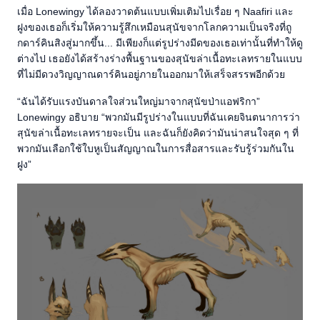
เมื่อ Lonewingy ได้ลองวาดต้นแบบเพิ่มเติมไปเรื่อย ๆ Naafiri และ
ฝูงของเธอก็เริ่มให้ความรู้สึกเหมือนสุนัขจากโลกความเป็นจริงที่ถู
กดาร์คินสิงสู่มากขึ้น... มีเพียงก็แต่รูปร่างมีดของเธอเท่านั้นที่ทำให้ดู
ต่างไป เธอยังได้สร้างร่างพื้นฐานของสุนัขล่าเนื้อทะเลทรายในแบบ
ที่ไม่มีดวงวิญญาณดาร์คินอยู่ภายในออกมาให้เสร็จสรรพอีกด้วย
“ฉันได้รับแรงบันดาลใจส่วนใหญ่มาจากสุนัขป่าแอฟริกา”
Lonewingy อธิบาย “พวกมันมีรูปร่างในแบบที่ฉันเคยจินตนาการว่า
สุนัขล่าเนื้อทะเลทรายจะเป็น และฉันก็ยังคิดว่ามันน่าสนใจสุด ๆ ที่
พวกมันเลือกใช้ใบหูเป็นสัญญาณในการสื่อสารและรับรู้ร่วมกันใน
ฝูง”