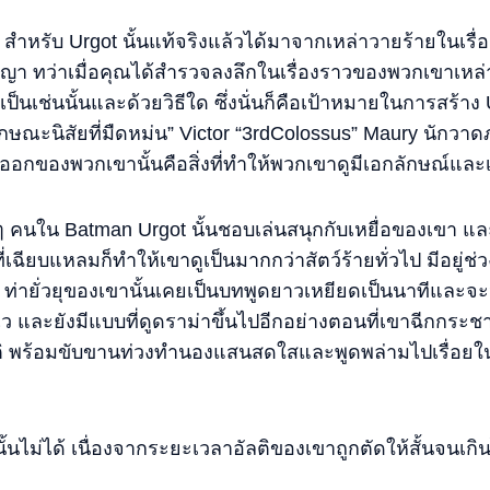
หรับ Urgot นั้นแท้จริงแล้วได้มาจากเหล่าวายร้ายในเรื่อง
 ทว่าเมื่อคุณได้สำรวจลงลึกในเรื่องราวของพวกเขาเหล่า
็นเช่นนั้นและด้วยวิธีใด ซึ่งนั่นก็คือเป้าหมายในการสร้าง 
ักษณะนิสัยที่มืดหม่น” Victor “3rdColossus” Maury นักวาด
กของพวกเขานั้นคือสิ่งที่ทำให้พวกเขาดูมีเอกลักษณ์และเป
ๆ คนใน Batman Urgot นั้นชอบเล่นสนุกกับเหยื่อของเขา แ
ฉียบแหลมก็ทำให้เขาดูเป็นมากกว่าสัตว์ร้ายทั่วไป มีอยู่ช่วงห
 ท่ายั่วยุของเขานั้นเคยเป็นบทพูดยาวเหยียดเป็นนาทีและจะห
 และยังมีแบบที่ดูดราม่าขึ้นไปอีกอย่างตอนที่เขาฉีกกระชาก
ิ พร้อมขับขานท่วงทำนองแสนสดใสและพูดพล่ามไปเรื่อยในตอ
นั้นไม่ได้ เนื่องจากระยะเวลาอัลติของเขาถูกตัดให้สั้นจนเ