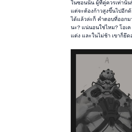
ในซอนนั้น ผู้ที่คู่ควรเท่านั
แต่จะต้องก้าวสูงขึ้นไปอีกด
ได้แล้วล่ะก็ คำตอบที่ออกม
นะ? แน่นอนใช่ไหม? โอเค งั
แต่ง และในไม่ช้า เขาก็ย