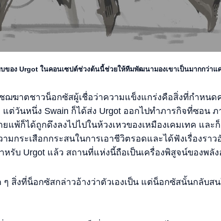
ี้ยบของ Urgot ในคอนเซปต์ช่วงต้นนี้ช่วยให้ทีมพัฒนามองเขาเป็นมากกว่าแ
ชฌฆาตชาวน็อกซัสผู้เชื่อว่าความแข็งแกร่งคือสิ่งที่กำหนด
้ง แต่วันหนึ่ง Swain ก็ได้ส่ง Urgot ออกไปทำภารกิจที่ซอน ภ
ะพ่ายแพ้ก็ได้ถูกดึงลงไปไปในห้วงเหวของเหมืองเคมเทค และก็
บความกระเสือกกระสนในการเอาชีวิตรอดและได้ฟังเรื่องราวอั
รับ Urgot แล้ว สถานที่แห่งนี้ถือเป็นเครื่องพิสูจน์ของพล
ุก ๆ สิ่งที่น็อกซัสกล่าวอ้างว่าตัวเองเป็น แต่น็อกซัสนั้นกลับส