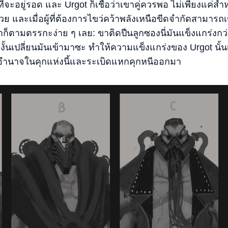
้นที่จะอยู่รอด และ Urgot ก็เชื่อว่าเขาคู่ควรพอ ไม่เพียงแค่สำห
้วย และเมื่อผู้ที่ต้องการไขว่คว้าพลังเหนือขีดจำกัดสามารถ
าก็ตามตรรกะง่าย ๆ เลย: ขาติดปืนลูกซองนี่มันแข็งแกร่งก
้นเปลี่ยนมันเข้ามาซะ ทำให้ความแข็งแกร่งของ Urgot นั้นเพ
ึดอำนาจในคุกแห่งนี้และระเบิดแหกคุกหนีออกมา