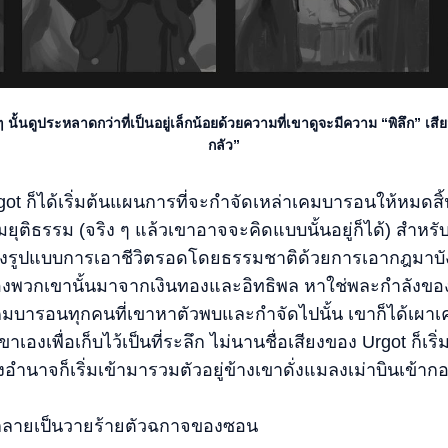
ั้นดูประหลาดกว่าที่เป็นอยู่เล็กน้อยด้วยความที่เขาดูจะมีความ “พิลึก” เส
กลัว”
got ก็ได้เริ่มต้นแผนการที่จะกำจัดเหล่าเคมบารอนให้หมดสิ
ามยุติธรรม (จริง ๆ แล้วเขาอาจจะคิดแบบนั้นอยู่ก็ได้) สำหร
ูปแบบการเอาชีวิตรอดโดยธรรมชาติด้วยการเอากฎมาบังคับใช
งพวกเขานั้นมาจากเงินทองและอิทธิพล หาใช่พละกำลังของบ
บเคมบารอนทุกคนที่เขาหาตัวพบและกำจัดไปนั้น เขาก็ได้เผ
งเพื่อเก็บไว้เป็นที่ระลึก ไม่นานชื่อเสียงของ Urgot ก็เริ่มเป็
ลังอำนาจก็เริ่มเข้ามารวมตัวอยู่ข้างเขาดั่งแมลงเม่าบินเข้า
ด้กลายเป็นวายร้ายตัวฉกาจของซอน