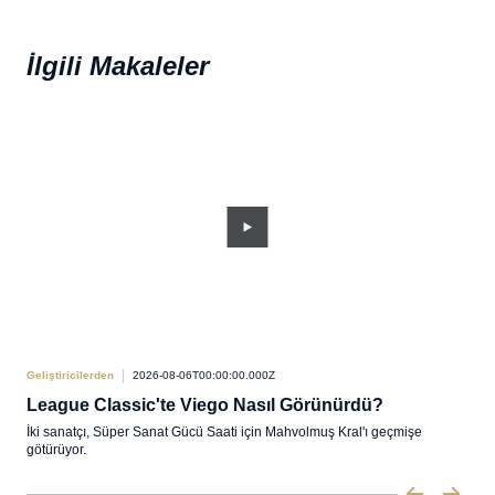
İlgili Makaleler
Geliştiricilerden
2026-08-06T00:00:00.000Z
Geliş
League Classic'te Viego Nasıl Görünürdü?
Gel
İki sanatçı, Süper Sanat Gücü Saati için Mahvolmuş Kral'ı geçmişe
Pabr
götürüyor.
ve d