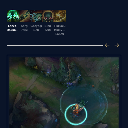
Lanetli
Sargı
Gözyaşı
Sinir
Hüzünlü
Dokunuş
Atışı
Seli
Krizi
Mumya'nın
Laneti