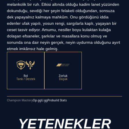
melankolik bir ruh. Etkisi altında olduğu kadim lanet yüzünden
dokunduğu, sevdiği her şeyin felaketi olduğundan, sonsuza
dek yapayalnız kalmaya mahkûm. Onu gördüğünü iddia
edenler ufak yapılı, yosun rengi, sargılarla kaplı, yaşayan bir
ceset tasvir ediyor. Amumu, nesiller boyu kulaktan kulağa
dolaşan efsaneler, şarkılar ve masallara konu olmuş ve
sonunda ona dair neyin gerçek, neyin uydurma olduğunu ayırt
etmek imkânsız hale gelmiş.
Rol
Zorluk
Tank / Destek
Düşük
Champion Mastery
Op.gg
U.gg
Probuild Stats
YETENEKLER