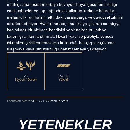
müthiş sanat eserleri ortaya koyuyor. Hayal gücünün ürettiği
canlı sahneler ve tapınağındaki katliamın korkunç hatıraları,
melankolik ruh halinin altındaki paramparça ve duygusal zihnini
asla terk etmiyor. Hwei'in amacı, onu ortaya çıkaran sanatçıya
kaçınılmaz bir biçimde kendisini yönlendiren bu ışık ve
karanlığı anlamlandırmak. Hwei fırçası ve paletiyle sonsuz
ihtimalleri şekillendirmek için kullandığı her çizgide çözüme
ulaşmaya veya umutsuzluğu benimsemeye yaklaşıyor.
Rol
Zorluk
Büyücü / Destek
Yüksek
Champion Mastery
OP.GG
U.GG
Probuild Stats
YETENEKLER