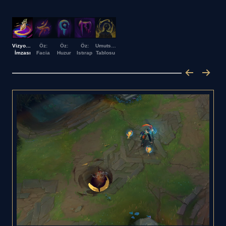
Vizyonerin
Öz:
Öz:
Öz:
Umutsuzluğun
İmzası
Facia
Huzur
Istırap
Tablosu