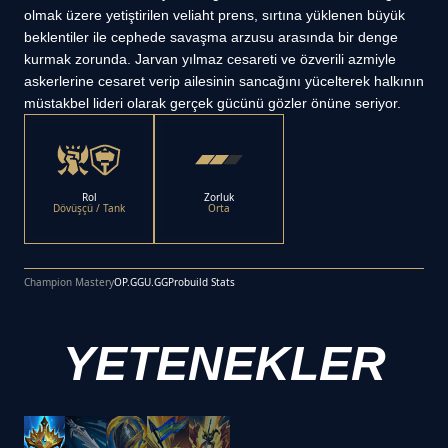
olmak üzere yetiştirilen veliaht prens, sırtına yüklenen büyük
beklentiler ile cephede savaşma arzusu arasında bir denge
kurmak zorunda. Jarvan yılmaz cesareti ve özverili azmiyle
askerlerine cesaret verip ailesinin sancağını yücelterek halkının
müstakbel lideri olarak gerçek gücünü gözler önüne seriyor.
Rol
Zorluk
Dövüşçü / Tank
Orta
Champion Mastery
OP.GG
U.GG
Probuild Stats
YETENEKLER