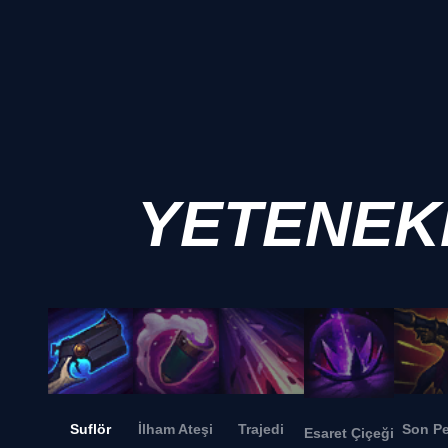
YETENEK
Suflör
İlham Ateşi
Trajedi
Son P
Esaret Çiçeği