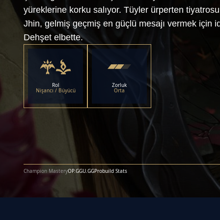
yüreklerine korku salıyor. Tüyler ürperten tiyatros
Jhin, gelmiş geçmiş en güçlü mesajı vermek için id
Dehşet elbette.
Rol
Zorluk
Nişancı / Büyücü
Orta
Champion Mastery
OP.GG
U.GG
Probuild Stats