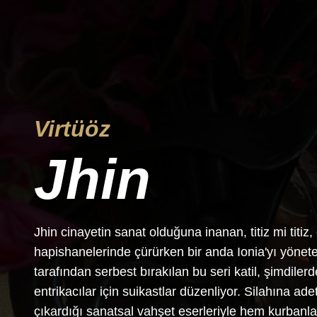
Virtüöz
Jhin
Jhin cinayetin sanat olduğuna inanan, titiz mi titiz,
hapishanelerinde çürürken bir anda Ionia'yı yönete
tarafından serbest bırakılan bu seri katil, şimdiler
entrikacılar için suikastlar düzenliyor. Silahına ad
çıkardığı sanatsal vahşet eserleriyle hem kurbanla