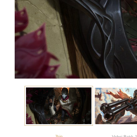
Jhin
Vahşi Batılı 