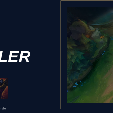
LER
erde