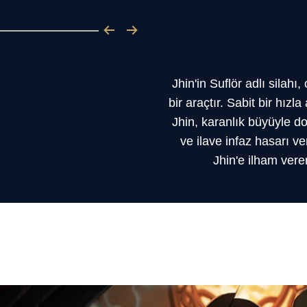
Jhin'in Suflör adlı silah
bir araçtır. Sabit bir hız
Jhin, karanlık büyüyle d
ve ilave infaz hasarı ve
Jhin'e ilham vere