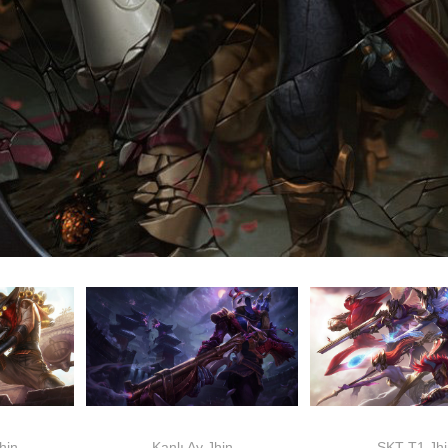
Jhin
Kanlı Ay Jhin
SKT T1 Jhi