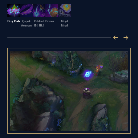
Düş Dalı
Çiçek
Dikkat
Dönertohum
Mışıl
Açtıran
Et! İik!
Mışıl