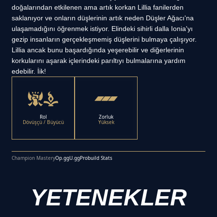
doğalarından etkilenen ama artık korkan Lillia fanilerden
saklanıyor ve onların düşlerinin artık neden Düşler Ağacı'na
ulaşamadığını öğrenmek istiyor. Elindeki sihirli dalla Ionia'yı
gezip insanların gerçekleşmemiş düşlerini bulmaya çalışıyor.
Lillia ancak bunu başardığında yeşerebilir ve diğerlerinin
korkularını aşarak içlerindeki parıltıyı bulmalarına yardım
edebilir. İik!
Rol
Zorluk
Dövüşçü / Büyücü
Yüksek
Champion Mastery
Op.gg
U.gg
Probuild Stats
YETENEKLER