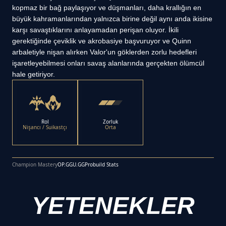
kopmaz bir bağ paylaşıyor ve düşmanları, daha krallığın en
büyük kahramanlarından yalnızca birine değil aynı anda ikisine
karşı savaştıklarını anlayamadan perişan oluyor. İkili
gerektiğinde çeviklik ve akrobasiye başvuruyor ve Quinn
arbaletiyle nişan alırken Valor'un göklerden zorlu hedefleri
işaretleyebilmesi onları savaş alanlarında gerçekten ölümcül
hale getiriyor.
Rol
Zorluk
Nişancı / Suikastçı
Orta
Champion Mastery
OP.GG
U.GG
Probuild Stats
YETENEKLER