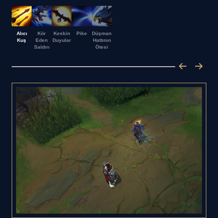
Alıcı
Kör
Keskin
Pike
Düşman
Kuş
Eden
Duyular
Hattının
Saldırı
Ötesi