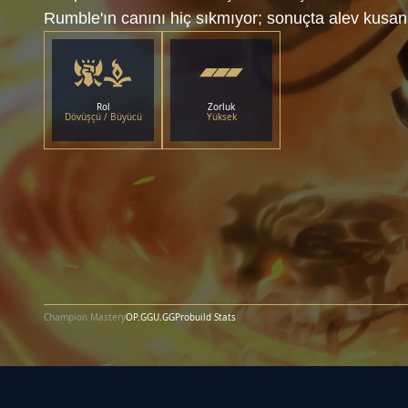
Rumble'ın canını hiç sıkmıyor; sonuçta alev kusan
Rol
Zorluk
Dövüşçü / Büyücü
Yüksek
Champion Mastery
OP.GG
U.GG
Probuild Stats