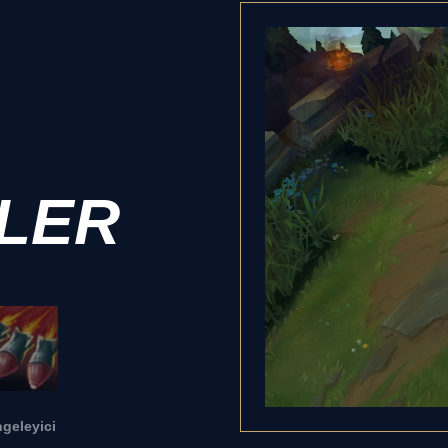
LER
geleyici