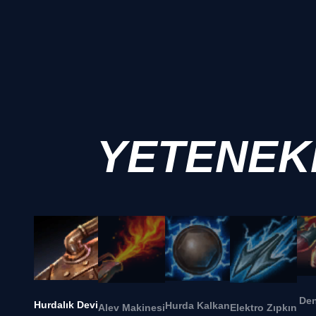
YETENEK
Den
Hurdalık Devi
Hurda Kalkan
Alev Makinesi
Elektro Zıpkın