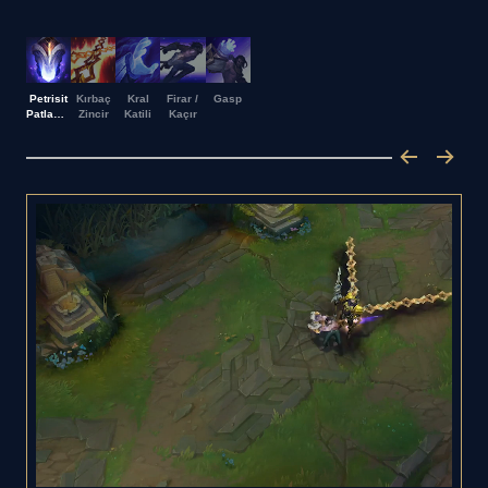
Petrisit
Kırbaç
Kral
Firar /
Gasp
Patlaması
Zincir
Katili
Kaçır