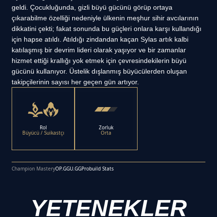
geldi. Çocukluğunda, gizli büyü gücünü görüp ortaya
çıkarabilme özelliği nedeniyle ülkenin meşhur sihir avcılarının
dikkatini çekti; fakat sonunda bu güçleri onlara karşı kullandığı
için hapse atıldı. Atıldığı zindandan kaçan Sylas artık kalbi
katılaşmış bir devrim lideri olarak yaşıyor ve bir zamanlar
hizmet ettiği krallığı yok etmek için çevresindekilerin büyü
gücünü kullanıyor. Üstelik dışlanmış büyücülerden oluşan
takipçilerinin sayısı her geçen gün artıyor.
Rol
Zorluk
Büyücü / Suikastçı
Orta
Champion Mastery
OP.GG
U.GG
Probuild Stats
YETENEKLER