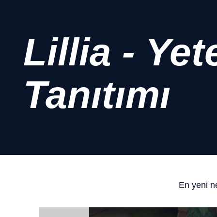
Lillia - Ye
Tanıtımı
En yeni ne