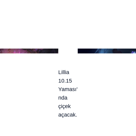
Lillia
10.15
Yaması'
nda
çiçek
açacak.
Spirit Blossom Lillia