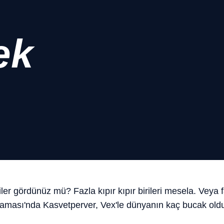
ek
ler gördünüz mü? Fazla kıpır kıpır birileri mesela. Veya faz
Yaması'nda Kasvetperver, Vex'le dünyanın kaç bucak old