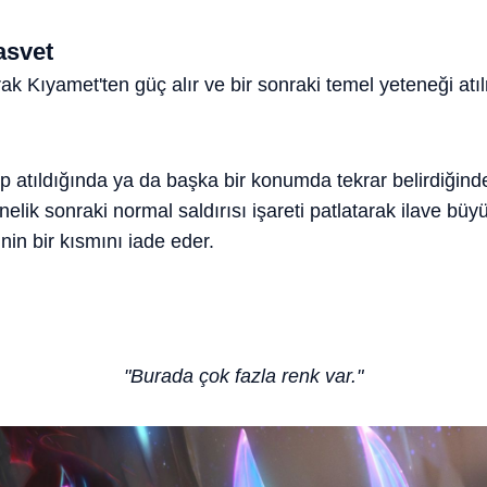
asvet
ak Kıyamet'ten güç alır ve bir sonraki temel yeteneği atıl
ip atıldığında ya da başka bir konumda tekrar belirdiğinde 
önelik sonraki normal saldırısı işareti patlatarak ilave büy
in bir kısmını iade eder.
"Burada çok fazla renk var."