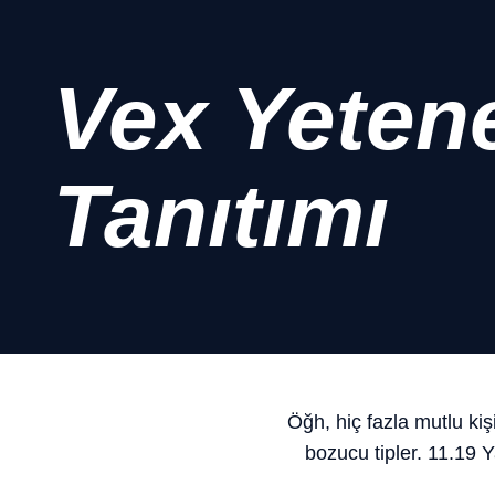
Vex Yeten
Tanıtımı
Öğh, hiç fazla mutlu kişi
bozucu tipler. 11.19 