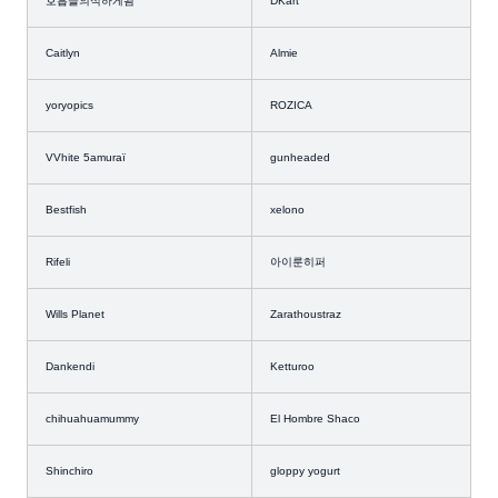
호흡을의식하게됨
DKart
Caitlyn
Almie
yoryopics
ROZICA
VVhite 5amuraï
gunheaded
Bestfish
xelono
Rifeli
아이룬히퍼
Wills Planet
Zarathoustraz
Dankendi
Ketturoo
chihuahuamummy
El Hombre Shaco
Shinchiro
gloppy yogurt