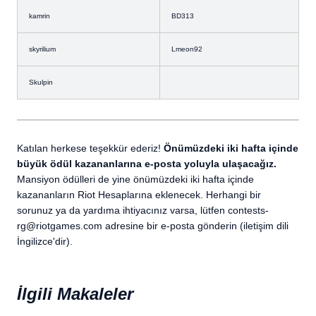
kamrin
BD313
skyrilium
Lmeon92
Skulpin
Katılan herkese teşekkür ederiz!
Önümüzdeki iki hafta içinde
büyük ödül kazananlarına e-posta yoluyla ulaşacağız.
Mansiyon ödülleri de yine önümüzdeki iki hafta içinde
kazananların Riot Hesaplarına eklenecek. Herhangi bir
sorunuz ya da yardıma ihtiyacınız varsa, lütfen contests-
rg@riotgames.com adresine bir e-posta gönderin (iletişim dili
İngilizce'dir).
İlgili Makaleler