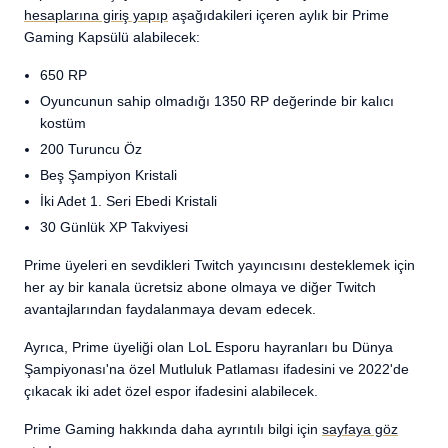
hesaplarına giriş yapıp
aşağıdakileri içeren aylık bir Prime
Gaming Kapsülü alabilecek:
650 RP
Oyuncunun sahip olmadığı 1350 RP değerinde bir kalıcı
kostüm
200 Turuncu Öz
Beş Şampiyon Kristali
İki Adet 1. Seri Ebedi Kristali
30 Günlük XP Takviyesi
Prime üyeleri en sevdikleri Twitch yayıncısını desteklemek için
her ay bir kanala ücretsiz abone olmaya ve diğer Twitch
avantajlarından faydalanmaya devam edecek.
Ayrıca, Prime üyeliği olan LoL Esporu hayranları bu Dünya
Şampiyonası'na özel Mutluluk Patlaması ifadesini ve 2022'de
çıkacak iki adet özel espor ifadesini alabilecek.
Prime Gaming hakkında daha ayrıntılı bilgi için
sayfaya göz