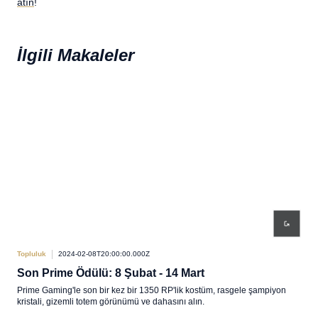
atın
!
İlgili Makaleler
Topluluk
2024-02-08T20:00:00.000Z
Topl
Son Prime Ödülü: 8 Şubat - 14 Mart
Bed
Prime Gaming'le son bir kez bir 1350 RP'lik kostüm, rasgele şampiyon
Prim
kristali, gizemli totem görünümü ve dahasını alın.
tote