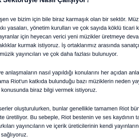
şen ve bizim için bile biraz karmaşık olan bir sektör. M
akkı yasaları, yönetim kurulları ve çok sayıda köklü ticari
hayranlar için heyecan verici yeni müzikler üretmeye dev
rtaklıklar kurmak istiyoruz. İş ortaklarımız arasında sanatçı
, müzik yayıncıları ve çok daha fazlası bulunuyor.
i ve anlaşmaların nasıl yapıldığı konularını her açıdan an
 Riot'un katkıda bulunduğu bazı müziklerin neden yayınc
 konusunda biraz bilgi vermek istiyoruz.
serler oluşturulurken, bunlar genellikle tamamen Riot 
likte üretiliyor. Bu sebeple, Riot bestenin ve ses kaydını
ıları yayıncıların ve içerik üreticilerinin kendi yayınlar
 sağlıyoruz.