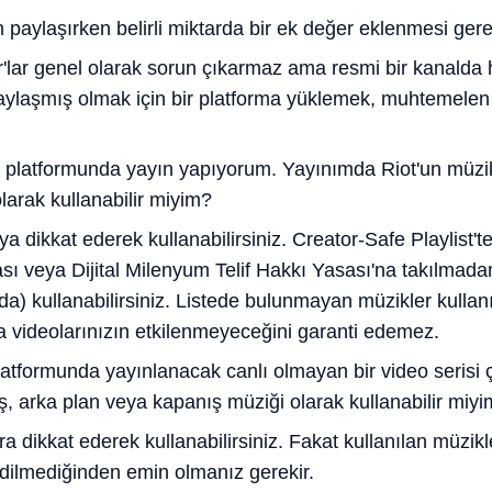
n paylaşırken belirli miktarda bir ek değer eklenmesi gerek
r'lar genel olarak sorun çıkarmaz ama resmi bir kanalda 
paylaşmış olmak için bir platforma yüklemek, muhtemelen 
platformunda yayın yapıyorum. Yayınımda Riot'un müzikle
larak kullanabilir miyim?
a dikkat ederek kullanabilirsiniz. Creator-Safe Playlist'te
sı veya Dijital Milenyum Telif Hakkı Yasası'na takılmada
a) kullanabilirsiniz. Listede bulunmayan müzikler kullanı
a videolarınızın etkilenmeyeceğini garanti edemez.
atformunda yayınlanacak canlı olmayan bir video serisi
riş, arka plan veya kapanış müziği olarak kullanabilir miy
a dikkat ederek kullanabilirsiniz. Fakat kullanılan müzikle
edilmediğinden emin olmanız gerekir.