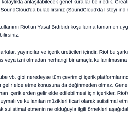
 kolaylıkla anlaşılabilecek genel kurallar belirledik. Creat
ve SoundCloud'da bulabilirsiniz (SoundCloud'da listeyi i
kullanımı Riot'un
Yasal Bıdıbıdı
koşullarına tamamen uygu
lirsiniz.
arkılar, yayıncılar ve içerik üreticileri içindir. Riot bu şar
ans veya izni olmadan herhangi bir amaçla kullanılmasına
be vb. gibi neredeyse tüm çevrimiçi içerik platformlarında
gelir elde etme konusuna da değinmeden olmaz. Genel 
anan içeriklerden gelir elde edilebilmesi için içerikler, Rio
uymalı ve kullanılan müzikleri ticari olarak suiistimal et
rak suiistimal etmenin ne olduğuyla ilgili örnekleri aşağıd