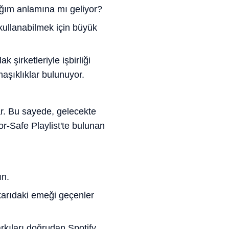
ağım anlamına mı geliyor?
 kullanabilmek için büyük
 şirketleriyle işbirliği
maşıklıklar bulunuyor.
var. Bu sayede, gelecekte
r-Safe Playlist'te bulunan
ın.
ukarıdaki emeği geçenler
arkıları doğrudan Spotify