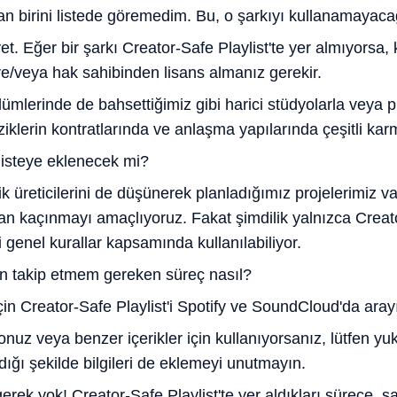
an birini listede göremedim. Bu, o şarkıyı kullanamayac
et. Eğer bir şarkı Creator-Safe Playlist'te yer almıyorsa,
 ve/veya hak sahibinden lisans almanız gerekir.
mlerinde de bahsettiğimiz gibi harici stüdyolarla veya plak
ziklerin kontratlarında ve anlaşma yapılarında çeşitli kar
listeye eklenecek mi?
rik üreticilerini de düşünerek planladığımız projelerimiz 
n kaçınmayı amaçlıyoruz. Fakat şimdilik yalnızca Creato
i genel kurallar kapsamında kullanılabiliyor.
çin takip etmem gereken süreç nasıl?
çin Creator-Safe Playlist'i Spotify ve SoundCloud'da aray
onuz veya benzer içerikler için kullanıyorsanız, lütfen y
ığı şekilde bilgileri de eklemeyi unutmayın.
erek yok! Creator-Safe Playlist'te yer aldıkları sürece, ş