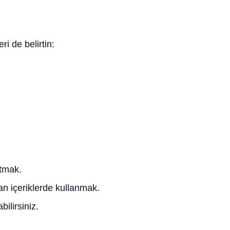
i de belirtin:
ıtmak.
n içeriklerde kullanmak.
ilirsiniz.