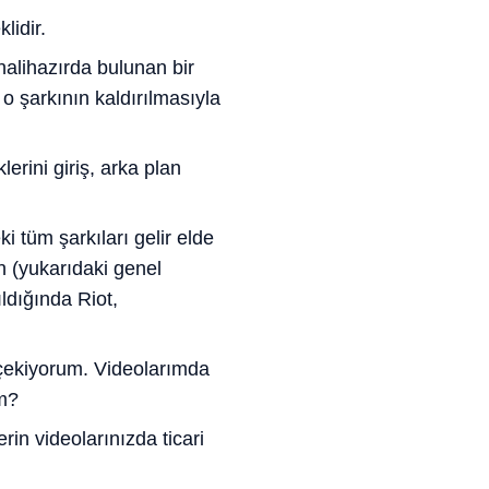
lidir.
halihazırda bulunan bir
o şarkının kaldırılmasıyla
rini giriş, arka plan
ki tüm şarkıları gelir elde
n (yukarıdaki genel
ldığında Riot,
 çekiyorum. Videolarımda
im?
rin videolarınızda ticari