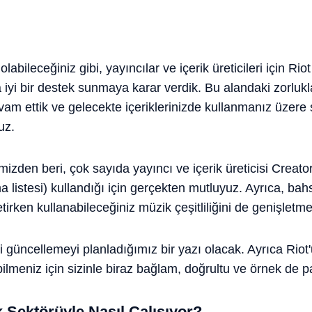
abileceğiniz gibi, yayıncılar ve içerik üreticileri için R
yi bir destek sunmaya karar verdik. Bu alandaki zorluklar
am ettik ve gelecekte içeriklerinizde kullanmanız üzere 
uz.
izden beri, çok sayıda yayıncı ve içerik üreticisi Creator-
 listesi) kullandığı için gerçekten mutluyuz. Ayrıca, bahs
etirken kullanabileceğiniz müzik çeşitliliğini de genişletm
 güncellemeyi planladığımız bir yazı olacak. Ayrıca Riot
abilmeniz için sizinle biraz bağlam, doğrultu ve örnek de 
 Sektörüyle Nasıl Çalışıyor?