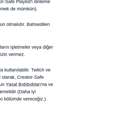
or-Safe Playlist'i dinleme
ndirmek de mümkün).
n olmalıdır. Bahsedilen
kıların işletmeler veya diğer
 izin vermez.
 kullanılabilir. Twitch ve
olarak, Creator-Safe
t'un
Yasal Bıdıbıdıları
'na ve
memelidir (Daha iyi
aki bölümde vereceğiz.).