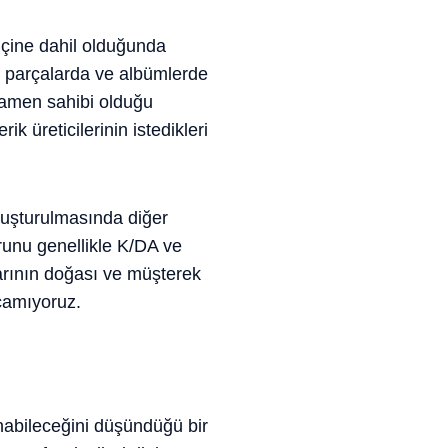
 içine dahil olduğunda
zı parçalarda ve albümlerde
mamen sahibi olduğu
k üreticilerinin istedikleri
oluşturulmasında diğer
orunu genellikle K/DA ve
rının doğası ve müşterek
açamıyoruz.
anabileceğini düşündüğü bir