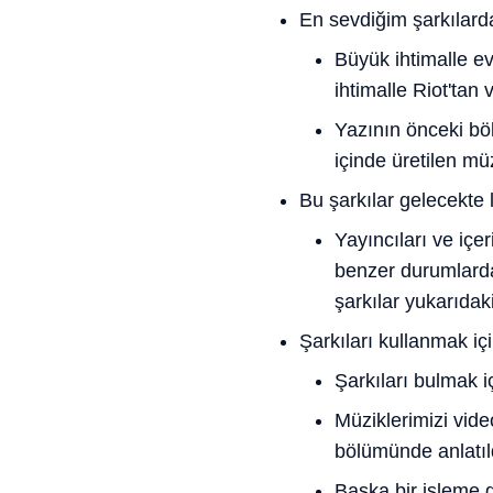
En sevdiğim şarkılard
Büyük ihtimalle ev
ihtimalle Riot'tan
Yazının önceki bölü
içinde üretilen mü
Bu şarkılar gelecekte 
Yayıncıları ve içe
benzer durumlarda
şarkılar yukarıdak
Şarkıları kullanmak i
Şarkıları bulmak i
Müziklerimizi vide
bölümünde anlatıld
Başka bir işleme g