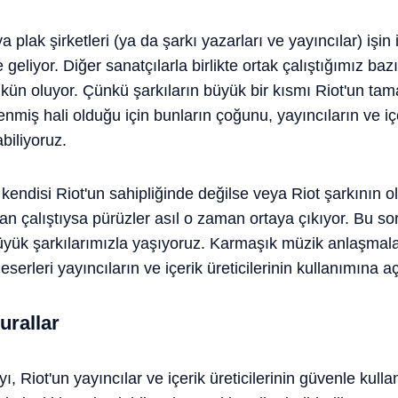
 plak şirketleri (ya da şarkı yazarları ve yayıncılar) işin
geliyor. Diğer sanatçılarla birlikte ortak çalıştığımız ba
ün oluyor. Çünkü şarkıların büyük bir kısmı Riot'un ta
miş hali olduğu için bunların çoğunu, yayıncıların ve içeri
biliyoruz.
kendisi Riot'un sahipliğinde değilse veya Riot şarkının 
ndan çalıştıysa pürüzler asıl o zaman ortaya çıkıyor. Bu s
yük şarkılarımızla yaşıyoruz. Karmaşık müzik anlaşmala
eserleri yayıncıların ve içerik üreticilerinin kullanımına 
urallar
ı, Riot'un yayıncılar ve içerik üreticilerinin güvenle kull