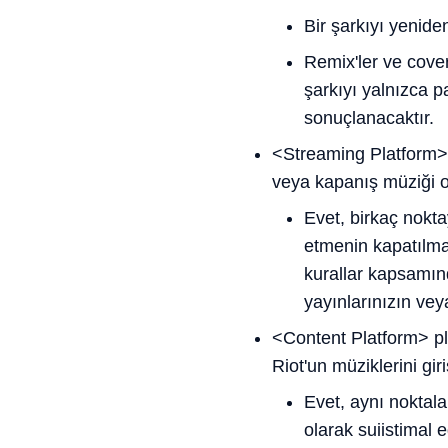
Bir şarkıyı yenide
Remix'ler ve cove
şarkıyı yalnızca 
sonuçlanacaktır.
<Streaming Platform> 
veya kapanış müziği o
Evet, birkaç noktay
etmenin kapatılma
kurallar kapsamınd
yayınlarınızın vey
<Content Platform> pl
Riot'un müziklerini gi
Evet, aynı noktalar
olarak suiistimal 