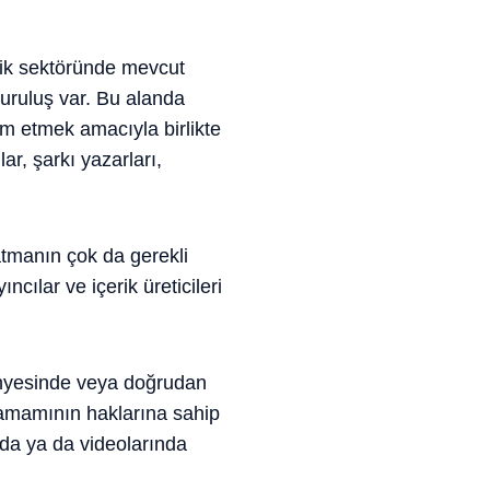
üzik sektöründe mevcut
 kuruluş var. Bu alanda
am etmek amacıyla birlikte
lar, şarkı yazarları,
latmanın çok da gerekli
ılar ve içerik üreticileri
bünyesinde veya doğrudan
n tamamının haklarına sahip
ında ya da videolarında