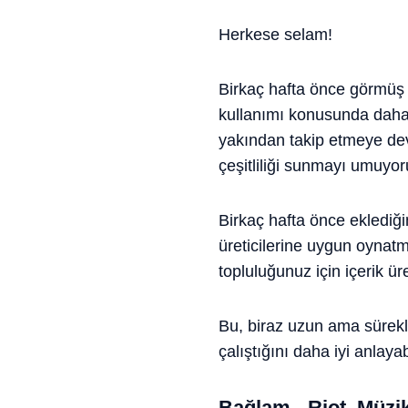
Herkese selam!
Birkaç hafta önce görmüş ol
kullanımı konusunda daha i
yakından takip etmeye dev
çeşitliliği sunmayı umuyor
Birkaç hafta önce eklediğim
üreticilerine uygun oynatma
topluluğunuz için içerik ür
Bu, biraz uzun ama sürekli
çalıştığını daha iyi anlay
Bağlam - Riot, Müzik