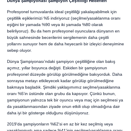
Dünya Şampiyonası Şampiyon Çeşitliliği Hedefleri
Profesyonel turnuvalarda ideal çeşitliliği yakalayabilmek için
çeşitlilik eşiklerimizi %5 indiriyoruz (seçilme/yasaklanma oranı
eşiğini bir yamada %90 veya iki yamada %80 olarak
belirliyoruz). Bu da hem profesyonel oyunculara dünyanın en
büyük sahnesinde becerilerini sergilemenin daha çeşitli
yollarını sunuyor hem de daha heyecanlı bir izleyici deneyimine
sebep oluyor.
Dünya Şampiyonası'ndaki şampiyon çeşitliliğine olan bakış
açımız, yıllar boyunca değişti. Eskiden bir şampiyonun
profesyonel düzeyde görülüp görülmediğine bakıyorduk. Daha
sonraysa metayı etkileyecek kadar görülüp görülmediğine
bakmaya başladık. Şimdiki yaklaşımımız seçilme/yasaklanma
oranı %5'in üstünde olan grubu da kapsıyor. Çünkü bunun,
şampiyonun yalnızca tek bir oyuncu veya maç için seçilmesi ya
da yasaklanmasından ziyade onun etkili olup olmadığına dair
daha iyi bir gösterge olduğunu düşünüyoruz.
2019'da şampiyonların %62'si en az bir kez seçilmiş veya
yasaklanmıştı ama sadece %41'inin seçilme/yasaklanma oranı