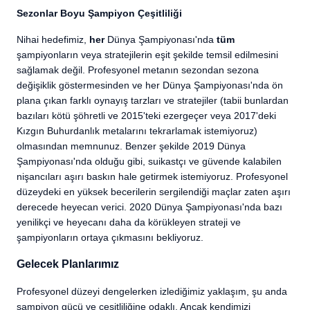
Sezonlar Boyu Şampiyon Çeşitliliği
Nihai hedefimiz,
her
Dünya Şampiyonası'nda
tüm
şampiyonların veya stratejilerin eşit şekilde temsil edilmesini
sağlamak değil. Profesyonel metanın sezondan sezona
değişiklik göstermesinden ve her Dünya Şampiyonası'nda ön
plana çıkan farklı oynayış tarzları ve stratejiler (tabii bunlardan
bazıları kötü şöhretli ve 2015'teki ezergeçer veya 2017'deki
Kızgın Buhurdanlık metalarını tekrarlamak istemiyoruz)
olmasından memnunuz. Benzer şekilde 2019 Dünya
Şampiyonası'nda olduğu gibi, suikastçı ve güvende kalabilen
nişancıları aşırı baskın hale getirmek istemiyoruz. Profesyonel
düzeydeki en yüksek becerilerin sergilendiği maçlar zaten aşırı
derecede heyecan verici. 2020 Dünya Şampiyonası'nda bazı
yenilikçi ve heyecanı daha da körükleyen strateji ve
şampiyonların ortaya çıkmasını bekliyoruz.
Gelecek Planlarımız
Profesyonel düzeyi dengelerken izlediğimiz yaklaşım, şu anda
şampiyon gücü ve çeşitliliğine odaklı. Ancak kendimizi