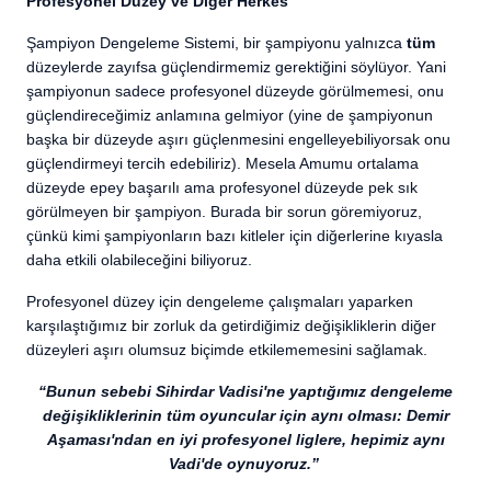
Profesyonel Düzey ve Diğer Herkes
Şampiyon Dengeleme Sistemi, bir şampiyonu yalnızca
tüm
düzeylerde zayıfsa güçlendirmemiz gerektiğini söylüyor. Yani
şampiyonun sadece profesyonel düzeyde görülmemesi, onu
güçlendireceğimiz anlamına gelmiyor (yine de şampiyonun
başka bir düzeyde aşırı güçlenmesini engelleyebiliyorsak onu
güçlendirmeyi tercih edebiliriz). Mesela Amumu ortalama
düzeyde epey başarılı ama profesyonel düzeyde pek sık
görülmeyen bir şampiyon. Burada bir sorun göremiyoruz,
çünkü kimi şampiyonların bazı kitleler için diğerlerine kıyasla
daha etkili olabileceğini biliyoruz.
Profesyonel düzey için dengeleme çalışmaları yaparken
karşılaştığımız bir zorluk da getirdiğimiz değişikliklerin diğer
düzeyleri aşırı olumsuz biçimde etkilememesini sağlamak.
“Bunun sebebi Sihirdar Vadisi'ne yaptığımız dengeleme
değişikliklerinin tüm oyuncular için aynı olması: Demir
Aşaması'ndan en iyi profesyonel liglere, hepimiz aynı
Vadi'de oynuyoruz.”