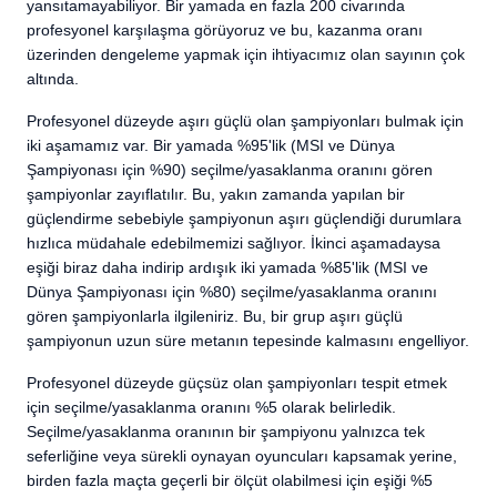
yansıtamayabiliyor. Bir yamada en fazla 200 civarında
profesyonel karşılaşma görüyoruz ve bu, kazanma oranı
üzerinden dengeleme yapmak için ihtiyacımız olan sayının çok
altında.
Profesyonel düzeyde aşırı güçlü olan şampiyonları bulmak için
iki aşamamız var. Bir yamada %95'lik (MSI ve Dünya
Şampiyonası için %90) seçilme/yasaklanma oranını gören
şampiyonlar zayıflatılır. Bu, yakın zamanda yapılan bir
güçlendirme sebebiyle şampiyonun aşırı güçlendiği durumlara
hızlıca müdahale edebilmemizi sağlıyor. İkinci aşamadaysa
eşiği biraz daha indirip ardışık iki yamada %85'lik (MSI ve
Dünya Şampiyonası için %80) seçilme/yasaklanma oranını
gören şampiyonlarla ilgileniriz. Bu, bir grup aşırı güçlü
şampiyonun uzun süre metanın tepesinde kalmasını engelliyor.
Profesyonel düzeyde güçsüz olan şampiyonları tespit etmek
için seçilme/yasaklanma oranını %5 olarak belirledik.
Seçilme/yasaklanma oranının bir şampiyonu yalnızca tek
seferliğine veya sürekli oynayan oyuncuları kapsamak yerine,
birden fazla maçta geçerli bir ölçüt olabilmesi için eşiği %5