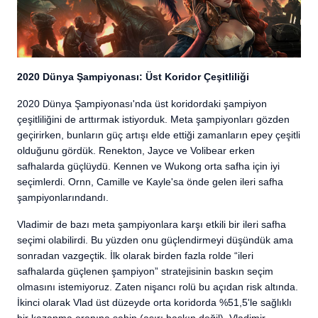
2020 Dünya Şampiyonası: Üst Koridor Çeşitliliği
2020 Dünya Şampiyonası'nda üst koridordaki şampiyon
çeşitliliğini de arttırmak istiyorduk. Meta şampiyonları gözden
geçirirken, bunların güç artışı elde ettiği zamanların epey çeşitli
olduğunu gördük. Renekton, Jayce ve Volibear erken
safhalarda güçlüydü. Kennen ve Wukong orta safha için iyi
seçimlerdi. Ornn, Camille ve Kayle'sa önde gelen ileri safha
şampiyonlarındandı.
Vladimir de bazı meta şampiyonlara karşı etkili bir ileri safha
seçimi olabilirdi. Bu yüzden onu güçlendirmeyi düşündük ama
sonradan vazgeçtik. İlk olarak birden fazla rolde “ileri
safhalarda güçlenen şampiyon” stratejisinin baskın seçim
olmasını istemiyoruz. Zaten nişancı rolü bu açıdan risk altında.
İkinci olarak Vlad üst düzeyde orta koridorda %51,5'le sağlıklı
bir kazanma oranına sahip (aşırı baskın değil). Vladimir