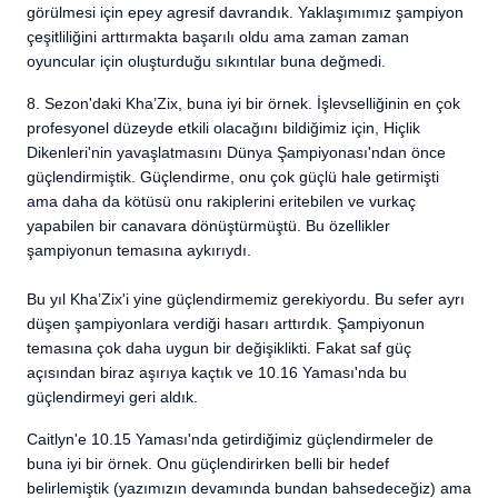
görülmesi için epey agresif davrandık. Yaklaşımımız şampiyon
çeşitliliğini arttırmakta başarılı oldu ama zaman zaman
oyuncular için oluşturduğu sıkıntılar buna değmedi.
8. Sezon'daki Kha’Zix, buna iyi bir örnek. İşlevselliğinin en çok
profesyonel düzeyde etkili olacağını bildiğimiz için, Hiçlik
Dikenleri'nin yavaşlatmasını Dünya Şampiyonası'ndan önce
güçlendirmiştik. Güçlendirme, onu çok güçlü hale getirmişti
ama daha da kötüsü onu rakiplerini eritebilen ve vurkaç
yapabilen bir canavara dönüştürmüştü. Bu özellikler
şampiyonun temasına aykırıydı.
Bu yıl Kha’Zix'i yine güçlendirmemiz gerekiyordu. Bu sefer ayrı
düşen şampiyonlara verdiği hasarı arttırdık. Şampiyonun
temasına çok daha uygun bir değişiklikti. Fakat saf güç
açısından biraz aşırıya kaçtık ve 10.16 Yaması'nda bu
güçlendirmeyi geri aldık.
Caitlyn'e 10.15 Yaması'nda getirdiğimiz güçlendirmeler de
buna iyi bir örnek. Onu güçlendirirken belli bir hedef
belirlemiştik (yazımızın devamında bundan bahsedeceğiz) ama