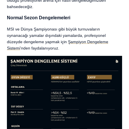
olduğu profesyonel arena için nasıl dengelediğimizden
bahsedeceğiz.
Normal Sezon Dengelemeleri
MSI ve Dünya Şampiyonası gibi büyük turnuvaların
oynanacağı yamalar dışındaki yamalarda, profesyonel
düzeyde dengeleme yapmak için
Şampiyon Dengeleme
Sistemi
'nden faydalanıyoruz.