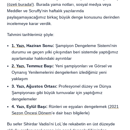
(
özeti burada!
). Burada yama notları, sosyal medya veya
Meddler ve Scruffy'nin haftalık yazılarında
paylaşamayacağımız birkaç büyük denge konusunu derinden
incelemeye karar verdik.
Tahmini tarihlerimiz şöyle:
1. Yazı
, Haziran Sonu:
Şampiyon Dengeleme Sistemi'nin
durumu ve geçen yılki çıkışından beri sistemde yaptığımız
ayarlamalar hakkındaki ayrıntılar
2. Yazı
, Temmuz Başı:
Yeni şampiyonları ve Görsel ve
Oynanış Yenilemelerini dengelerken izlediğimiz yeni
yaklaşım
3. Yazı, Ağustos Ortası:
Profesyonel düzey ve Dünya
Şampiyonası gibi büyük turnuvalar için yaptığımız
dengelemeler
4. Yazı, Eylül Başı:
Rünleri ve eşyaları dengelemek (
2021
Sezon Öncesi Dönem
'e dair bazı bilgilerle)
Bu sefer Sihirdar Vadisi'ni LoL'de rekabetin en üst düzeyde