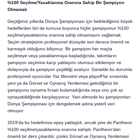
%100 Seçilme/Yasaklanma Oranına Sahip Bir Şampiyon
Olmamalı
Geçtiğimiz yıllarda Dünya Şampiyonası için belirlediğimiz büyük
hedeflerden biri de turnuva boyunca hiçbir şampiyonun %100
seçilme/yasaklanma oranına sahip olmamasını sağlamak.
Seçim stratejisinin profesyonel düzeyde son derece önemli ve
karmaşık olduğunu biliyoruz. Bir şampiyon her maçta
seçilmeye veya yasaklanmaya başladığında, takımların
şampiyon seçimine karşı yaklaşımı olumsuz etkileniyor ve
dolayısıyla da şampiyon çeşitliliği azalıyor. Genelde bu durumla
profesyonel oyuncular Yaz Mevsimi veya playoff'lar sırasında
yeni ya da Görsel ve Oynanış Yenilemesi getirdiğimiz bir
şampiyonu oynama fırsatı bulamadığında veya onu çok az
oynayabildiğinde karşılaşıyoruz. Yani elimizde bu şampiyonları
Dünya Şampiyonası için dengelemek adına yeterli veri
olmuyor.
2019'da bu hedefimize epey yaklaştık, ancak yine de Pantheon
%100 seçilme/yasaklanma oranına sahipti. Pantheon'dan
önemli bir ders çıkardık; çünkü Görsel ve Oynanış Yenilemesi