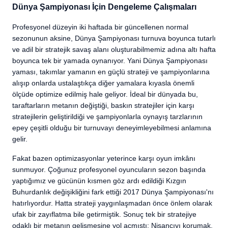
Dünya Şampiyonası İçin Dengeleme Çalışmaları
Profesyonel düzeyin iki haftada bir güncellenen normal
sezonunun aksine, Dünya Şampiyonası turnuva boyunca tutarlı
ve adil bir stratejik savaş alanı oluşturabilmemiz adına altı hafta
boyunca tek bir yamada oynanıyor. Yani Dünya Şampiyonası
yaması, takımlar yamanın en güçlü strateji ve şampiyonlarına
alışıp onlarda ustalaştıkça diğer yamalara kıyasla önemli
ölçüde optimize edilmiş hale geliyor. İdeal bir dünyada bu,
taraftarların metanın değiştiği, baskın stratejiler için karşı
stratejilerin geliştirildiği ve şampiyonlarla oynayış tarzlarının
epey çeşitli olduğu bir turnuvayı deneyimleyebilmesi anlamına
gelir.
Fakat bazen optimizasyonlar yeterince karşı oyun imkânı
sunmuyor. Çoğunuz profesyonel oyuncuların sezon başında
yaptığımız ve gücünün kısmen göz ardı edildiği Kızgın
Buhurdanlık değişikliğini fark ettiği 2017 Dünya Şampiyonası'nı
hatırlıyordur. Hatta strateji yaygınlaşmadan önce önlem olarak
ufak bir zayıflatma bile getirmiştik. Sonuç tek bir stratejiye
odaklı bir metanın gelişmesine yol açmıştı: Nişancıyı korumak.