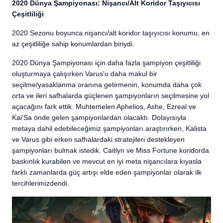
2020 Dünya Şampiyonası: Nişancı/Alt Koridor Taşıyıcısı
Çeşitliliği
2020 Sezonu boyunca nişancı/alt koridor taşıyıcısı konumu, en
az çeşitliliğe sahip konumlardan biriydi.
2020 Dünya Şampiyonası için daha fazla şampiyon çeşitliliği
oluşturmaya çalışırken Varus'u daha makul bir
seçilme/yasaklanma oranına getirmenin, konumda daha çok
orta ve ileri safhalarda güçlenen şampiyonların seçilmesine yol
açacağını fark ettik. Muhtemelen Aphelios, Ashe, Ezreal ve
Kai'Sa önde gelen şampiyonlardan olacaktı. Dolayısıyla
metaya dahil edebileceğimiz şampiyonları araştırırken, Kalista
ve Varus gibi erken safhalardaki stratejileri destekleyen
şampiyonları bulmak istedik. Caitlyn ve Miss Fortune koridorda
baskınlık kurabilen ve mevcut en iyi meta nişancılara kıyasla
farklı zamanlarda güç artışı elde eden şampiyonlar olarak ilk
tercihlerimizdendi.