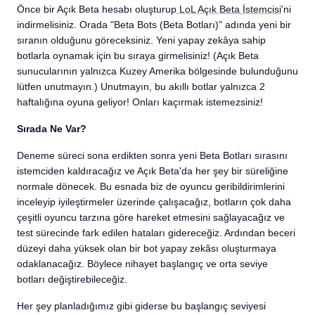
Önce bir Açık Beta hesabı oluşturup
LoL Açık Beta İstemcisi
'ni
indirmelisiniz. Orada "Beta Bots (Beta Botları)" adında yeni bir
sıranın olduğunu göreceksiniz. Yeni yapay zekâya sahip
botlarla oynamak için bu sıraya girmelisiniz! (Açık Beta
sunucularının yalnızca Kuzey Amerika bölgesinde bulunduğunu
lütfen unutmayın.) Unutmayın, bu akıllı botlar yalnızca 2
haftalığına oyuna geliyor! Onları kaçırmak istemezsiniz!
Sırada Ne Var?
Deneme süreci sona erdikten sonra yeni Beta Botları sırasını
istemciden kaldıracağız ve Açık Beta'da her şey bir süreliğine
normale dönecek. Bu esnada biz de oyuncu geribildirimlerini
inceleyip iyileştirmeler üzerinde çalışacağız, botların çok daha
çeşitli oyuncu tarzına göre hareket etmesini sağlayacağız ve
test sürecinde fark edilen hataları gidereceğiz. Ardından beceri
düzeyi daha yüksek olan bir bot yapay zekâsı oluşturmaya
odaklanacağız. Böylece nihayet başlangıç ve orta seviye
botları değiştirebileceğiz.
Her şey planladığımız gibi giderse bu başlangıç seviyesi