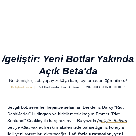
/geliştir: Yeni Botlar Yakında
Açık Beta'da
Ne demişler, LoL yapay zekâya karşı oynamadan öğrenilmez!
Geliştiricilerden
Riot DashiJador, Riot Sentanel
2023-08-28T15:00:00.000Z
Sevgili LoL severler, hepinize selamlar! Bendeniz Darcy "Riot
DashiJador" Ludington ve biricik meslektaşım Emmet "Riot
Sentanel" Coakley ile karşınızdayız. Bu yazıda
/geliştir: Botlara
Seviye Atlatmak
adlı eski makalemizde bahsettiğimiz konuyla
ilgili yeni ayrıntıları aktaracağız.
Lafı fazla uzatmadan, yeni