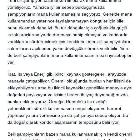
Yeni bir şampiyon tasarlarken ilk olarak mana kullanımına
yöneliyoruz. Yalnızca iyi bir sebep bulduğumuzda
şampiyonların mana kullanmamasını seçiyoruz. Genelde mana
kullanımından yeterince faydalanamayan döngüler için bile
bunu eklemek daha iyi. Bu tür döngüler için çoğunlukla güçlü
tuzak araçlarına ya da dürtmeye sahip olmayan ve koridorda
varlıklarını sürdürebilmek için kendilerini menzilli şampiyonların
saldırılarına açık eden yakın dövüşçüler örnek verilebilir. Yine
de belli şampiyonların mana kullanmamasının bazı iyi sebepleri
var.
İnat, Isı veya Enerji gibi ikincil kaynak göstergeleri, arayüzde
manayla çatışabiliyor. Önemli olduğunda bunların her ikisini de
ekleyebiliyoruz ama bu ikincil kaynaklar genellikle manayla aynı
değerleri paylaşıyor ve ikisine birden ihtiyaç duymadığımızda
bunları eklemiyoruz. Örneğin Rumble'ın Isı özelliği
yeteneklerini sürekli kullanmasına engel oluyor ve hararet
yapması ya ara vermesine ya da çatışmaya sebep oluyor. Bu
da doğal olarak koridor aşamasının temposunu belirliyor.
Belli şampiyonların bazen mana kullanmamak için kendi önemli