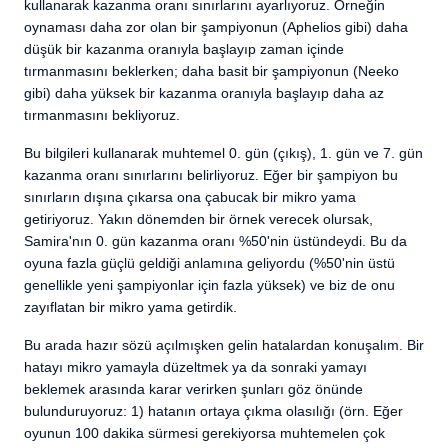
kullanarak kazanma oranı sınırlarını ayarlıyoruz. Örneğin
oynaması daha zor olan bir şampiyonun (Aphelios gibi) daha
düşük bir kazanma oranıyla başlayıp zaman içinde
tırmanmasını beklerken; daha basit bir şampiyonun (Neeko
gibi) daha yüksek bir kazanma oranıyla başlayıp daha az
tırmanmasını bekliyoruz.
Bu bilgileri kullanarak muhtemel 0. gün (çıkış), 1. gün ve 7. gün
kazanma oranı sınırlarını belirliyoruz. Eğer bir şampiyon bu
sınırların dışına çıkarsa ona çabucak bir mikro yama
getiriyoruz. Yakın dönemden bir örnek verecek olursak,
Samira'nın 0. gün kazanma oranı %50'nin üstündeydi. Bu da
oyuna fazla güçlü geldiği anlamına geliyordu (%50'nin üstü
genellikle yeni şampiyonlar için fazla yüksek) ve biz de onu
zayıflatan bir mikro yama getirdik.
Bu arada hazır sözü açılmışken gelin hatalardan konuşalım. Bir
hatayı mikro yamayla düzeltmek ya da sonraki yamayı
beklemek arasında karar verirken şunları göz önünde
bulunduruyoruz: 1) hatanın ortaya çıkma olasılığı (örn. Eğer
oyunun 100 dakika sürmesi gerekiyorsa muhtemelen çok