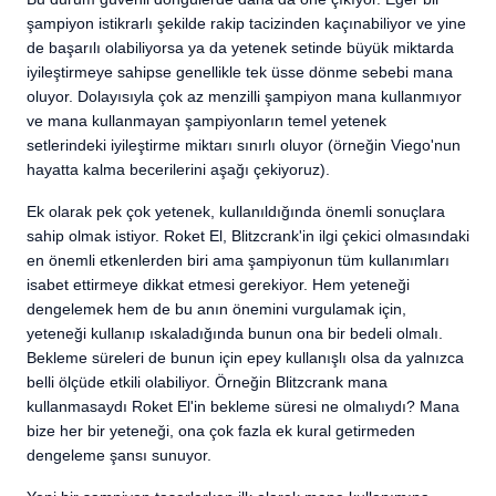
şampiyon istikrarlı şekilde rakip tacizinden kaçınabiliyor ve yine
de başarılı olabiliyorsa ya da yetenek setinde büyük miktarda
iyileştirmeye sahipse genellikle tek üsse dönme sebebi mana
oluyor. Dolayısıyla çok az menzilli şampiyon mana kullanmıyor
ve mana kullanmayan şampiyonların temel yetenek
setlerindeki iyileştirme miktarı sınırlı oluyor (örneğin Viego'nun
hayatta kalma becerilerini aşağı çekiyoruz).
Ek olarak pek çok yetenek, kullanıldığında önemli sonuçlara
sahip olmak istiyor. Roket El, Blitzcrank'in ilgi çekici olmasındaki
en önemli etkenlerden biri ama şampiyonun tüm kullanımları
isabet ettirmeye dikkat etmesi gerekiyor. Hem yeteneği
dengelemek hem de bu anın önemini vurgulamak için,
yeteneği kullanıp ıskaladığında bunun ona bir bedeli olmalı.
Bekleme süreleri de bunun için epey kullanışlı olsa da yalnızca
belli ölçüde etkili olabiliyor. Örneğin Blitzcrank mana
kullanmasaydı Roket El'in bekleme süresi ne olmalıydı? Mana
bize her bir yeteneği, ona çok fazla ek kural getirmeden
dengeleme şansı sunuyor.