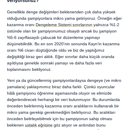
veriyorsunuz?
Genellikle denge değişimleri beklenenden çok daha yüksek
olduğunda şampiyonlara mikro yama getiriyoruz. Örneğin eğer
kazanma oranı
Dengeleme Sistemi sınırlarının
yalnızca %1-2
üstünde olan bir şampiyonumuz olsaydı ancak bu şampiyon
%5-6 zayıflasaydı çabucak bir düzenleme yapmayı
düşünebilirdik. Bu en son 2020'nin sonunda Kayn'in kazanma
oranı %6 civarı düştüğünde oldu ve biz de yaptığımız
değişikliği biraz geri aldık. Eğer sınırlar daha küçük oranda
aşıldıysa genelde sonraki yamayı ve daha fazla veri
toplanmasını bekliyoruz.
Yeni ya da güncellenmiş şampiyonlardaysa dengeye (ve mikro
yamalara) yaklaşımımız biraz daha farklı. Çünkü oyuncular
hâlâ şampiyonu öğrenme aşamasında oluyor ve elimizde
değerlendirecek herhangi bir veri bulunmuyor. Bu durumlarda
önceden belirlenmiş kazanma oranı aralıklarını kullanarak bir
mikro yama gerekip gerekmediğini belirliyoruz. Bu aralıkları
önceden belirleyebilmek için bu şampiyonun sahip olması
beklenen
ustalık eğrisine
göz atıyor ve ardından bunu