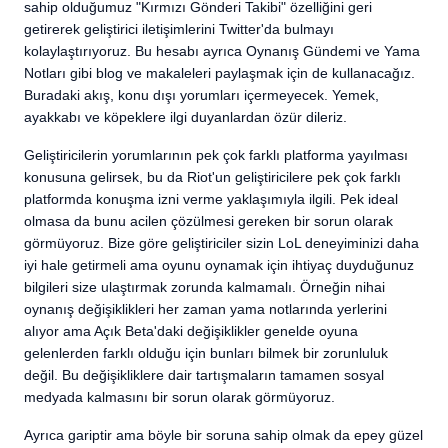
sahip olduğumuz "Kırmızı Gönderi Takibi" özelliğini geri
getirerek geliştirici iletişimlerini Twitter'da bulmayı
kolaylaştırıyoruz. Bu hesabı ayrıca Oynanış Gündemi ve Yama
Notları gibi blog ve makaleleri paylaşmak için de kullanacağız.
Buradaki akış, konu dışı yorumları içermeyecek. Yemek,
ayakkabı ve köpeklere ilgi duyanlardan özür dileriz.
Geliştiricilerin yorumlarının pek çok farklı platforma yayılması
konusuna gelirsek, bu da Riot'un geliştiricilere pek çok farklı
platformda konuşma izni verme yaklaşımıyla ilgili. Pek ideal
olmasa da bunu acilen çözülmesi gereken bir sorun olarak
görmüyoruz. Bize göre geliştiriciler sizin LoL deneyiminizi daha
iyi hale getirmeli ama oyunu oynamak için ihtiyaç duyduğunuz
bilgileri size ulaştırmak zorunda kalmamalı. Örneğin nihai
oynanış değişiklikleri her zaman yama notlarında yerlerini
alıyor ama Açık Beta'daki değişiklikler genelde oyuna
gelenlerden farklı olduğu için bunları bilmek bir zorunluluk
değil. Bu değişikliklere dair tartışmaların tamamen sosyal
medyada kalmasını bir sorun olarak görmüyoruz.
Ayrıca gariptir ama böyle bir soruna sahip olmak da epey güzel