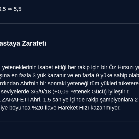
6,5
⇒
5,5
Vastaya Zarafeti
, yeteneklerinin isabet ettiği her rakip için bir Öz Hırsızı 
ına en fazla 3 yük kazanır ve en fazla 9 yüke sahip olabil
ından Ahri'nin bir sonraki yeteneği tüm yükleri tüketere
seviyelerde 3/5/9/18 (+0,09 Yetenek Gücü) iyileştirir.
 ZARAFETİ
Ahri, 1,5 saniye içinde rakip şampiyonlara 2
saniye boyunca %20 İlave Hareket Hızı kazanmıyor.