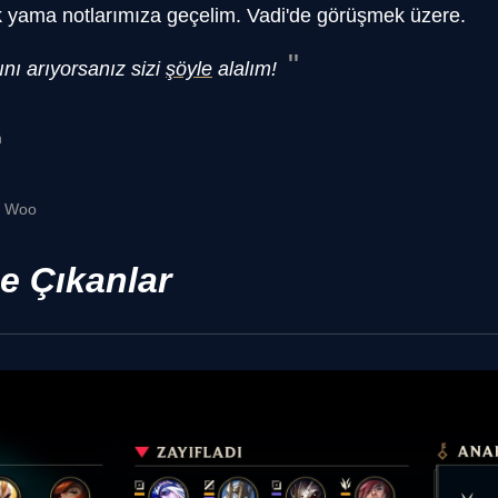
ık yama notlarımıza geçelim. Vadi'de görüşmek üzere.
nı arıyorsanız sizi
şöyle
alalım!
n
" Woo
 Çıkanlar