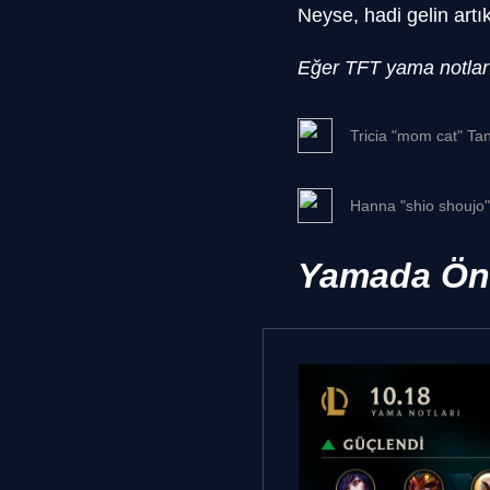
Neyse, hadi gelin art
Eğer TFT yama notları
Tricia "mom cat" Ta
Hanna "shio shoujo
Yamada Öne