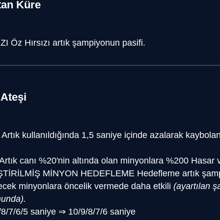
tan Küre
ZI
Öz Hırsızı artık şampiyonun pasifi.
 Ateşi
Artık kullanıldığında 1,5 saniye içinde azalarak kaybol
Artık canı %20'nin altında olan minyonlara %200 Hasar v
ŞTİRİLMİŞ MİNYON HEDEFLEME
Hedefleme artık şamp
bilecek minyonlara öncelik vermede daha etkili
(ayartılan ş
munda).
/8/7/6/5 saniye
⇒
10/9/8/7/6 saniye