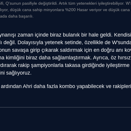
fi, Q'sunun pasifiyle değiştirildi. Artık tüm yetenekleri iyileştirebiliyor. W
lıyor, düşük cana sahip minyonlara %200 Hasar veriyor ve düşük cana 
ada daha başarılı.
oynanışı zaman içinde biraz bulanık bir hale geldi. Kendisi
lı değil. Dolayısıyla yetenek setinde, özellikle de W'sunda
onun savaşa girip çıkarak saldırmak için en doğru anı k
 kimliğini biraz daha sağlamlaştırmak. Ayrıca, öz hırsızlı
ırarak rakip şampiyonlarla takasa girdiğinde iyileştirme
ni sağlıyoruz.
n ardından Ahri daha fazla kombo yapabilecek ve rakipler