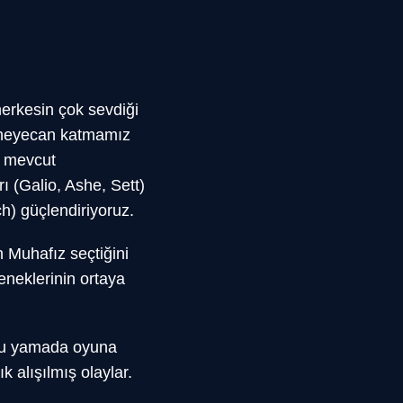
herkesin çok sevdiği
a heyecan katmamız
i mevcut
 (Galio, Ashe, Sett)
ch) güçlendiriyoruz.
 Muhafız seçtiğini
eneklerinin ortaya
n bu yamada oyuna
k alışılmış olaylar.