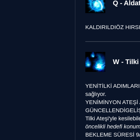
Q - Alda
KALDIRILDI
ÖZ HIRSI
W - Tilki
YENİ
TİLKİ ADIMLARI
sağlıyor.
YENİ
MİNYON ATEŞİ
GÜNCELLENDİ
GELİ
Tilki Ateşi'yle kesile
öncelikli hedefi konu
BEKLEME SÜRESİ
9