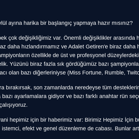
lül ayına harika bir başlangıç yapmaya hazır mısınız?
ek çok değişikliğimiz var. Önemli değişiklikler arasında 
 biraz daha hızlandırmamız ve Adalet Getiren'e biraz dah
ampiyonların özellikle de üst ve profesyonel düzeylerdek
lik. Yüzünü biraz fazla sık gördüğümüz bazı şampiyonları
tiyacı olan bazı diğerleriniyse (Miss Fortune, Rumble, Twit
ra bırakırsak, son zamanlarda neredeyse tüm desteklerin
 bazı ayarlamalara gidiyor ve bazı farklı anahtar rün seç
alışıyoruz.
 yani hepimiz için bir haberimiz var: Birimiz Hepimiz İçi
ü istemci, efekt ve genel düzenleme de cabası. Bunlar artı