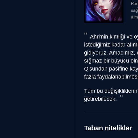
Pasi
sağ
alm
Ahri'nin kimliği ve 
istediğimiz kadar alım
gidiyoruz. Amacımız, 
sığmaz bir büyücü olma
Q'sundan pasifine kayd
fazla faydalanabilmesi
Tüm bu değişiklikleri
getirebilecek.
Taban nitelikler