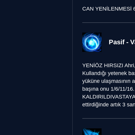
CAN YENİLENMESİ
Pasif - 
YENİ
ÖZ HIRSIZI
Ahri
Kullandığı yetenek baş
yüküne ulaşmasının ard
başına onu 1/6/11/16. 
KALDIRILDI
VASTAYA
ettirdiğinde artık 3 