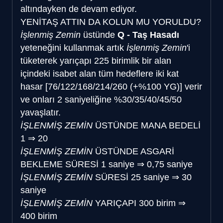
altındayken de devam ediyor.
YENİ
TAŞ ATTIN DA KOLUN MU YORULDU?
İşlenmiş Zemin
üstünde
Q - Taş Hasadı
yeteneğini kullanmak artık
İşlenmiş Zemin
'i
tüketerek yarıçapı 225 birimlik bir alan
içindeki isabet alan tüm hedeflere iki kat
hasar [76/122/168/214/260 (+%100 YG)] verir
ve onları 2 saniyeliğine %30/35/40/45/50
yavaşlatır.
İŞLENMİŞ ZEMİN
ÜSTÜNDE MANA BEDELİ
1
⇒
20
İŞLENMİŞ ZEMİN
ÜSTÜNDE ASGARİ
BEKLEME SÜRESİ
1 saniye
⇒
0,75 saniye
İŞLENMİŞ ZEMİN
SÜRESİ
25 saniye
⇒
30
saniye
İŞLENMİŞ ZEMİN
YARIÇAPI
300 birim
⇒
400 birim