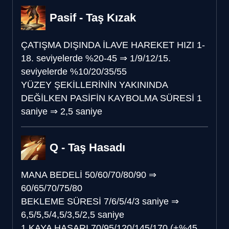
Pasif - Taş Kızak
ÇATIŞMA DIŞINDA İLAVE HAREKET HIZI
1-
18. seviyelerde %20-45
⇒
1/9/12/15.
seviyelerde %10/20/35/55
YÜZEY ŞEKİLLERİNİN YAKININDA
DEĞİLKEN PASİFİN KAYBOLMA SÜRESİ
1
saniye
⇒
2,5 saniye
Q - Taş Hasadı
MANA BEDELİ
50/60/70/80/90
⇒
60/65/70/75/80
BEKLEME SÜRESİ
7/6/5/4/3 saniye
⇒
6,5/5,5/4,5/3,5/2,5 saniye
1 KAYA HASARI
70/95/120/145/170 (+%45