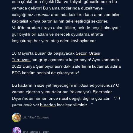
edin çünkü orta ölçekli Olaf ve Taliyah güncellemeleri bu
yamada geliyor! Bu yama notlarında düzeltmeye
çalıştığımız
sorunlar
arasında kulelere kafa atan zombiler,
kapitalist kimya baronlarının tekelleştirdiği sektörler,
Vadi'de oradan oraya atılan tilkiler, pek de neşeli olmayan
gür bıyıklı bir adam ve dereceli oyunlarda etrafta
koşuşturup her yere ateş eden kovboylar var.
10 Mayıs'ta Busan'da başlayacak
Sezon Ortası
Turnuvası
'nın grup aşamasını kaçırmayın! Aynı zamanda
2021 Dünya Şampiyonası'ndaki zaferlerini kutlamak adına
EDG kostüm serisini de çıkarıyoruz!
Bu kadarının size yetmeyeceğini mi
iddia
ediyorsunuz? O
zaman ejderha yumurtalarının Yakındiyar'ı Ejderhalar
Diyarı'ndan hemen önce nasıl değiştirdiğine göz atın.
TFT
yama notlarını
buradan
inceleyebilirsiniz.
Lilu "Riru" Cabreros
Jina "ahrisoo" Yoon