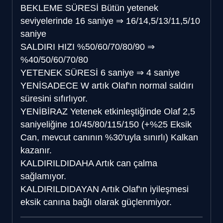
BEKLEME SÜRESİ
Bütün yetenek
seviyelerinde 16 saniye
⇒
16/14,5/13/11,5/10
saniye
SALDIRI HIZI
%50/60/70/80/90
⇒
%40/50/60/70/80
YETENEK SÜRESİ
6 saniye
⇒
4 saniye
YENİ
SADECE
W artık Olaf'ın normal saldırı
süresini sıfırlıyor.
YENİ
BİRAZ
Yetenek etkinleştiğinde Olaf 2,5
saniyeliğine 10/45/80/115/150 (+%25 Eksik
Can, mevcut canının %30'uyla sınırlı) Kalkan
kazanır.
KALDIRILDI
DAHA
Artık can çalma
sağlamıyor.
KALDIRILDI
DAYAN
Artık Olaf'ın iyileşmesi
eksik canına bağlı olarak güçlenmiyor.