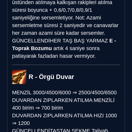
üstünden atılmaya kalkışan rakipleri atılma
süresi boyunca + 0,6/0,7/0,8/0,9/1
saniyeliğine sersemletiyor. Not: Azami
sersemletme süresi 2 saniyedir ve canavarlar
her zaman azami süre kadar sersemler.
GÜNCELLENDİ
HER TAŞ BAŞ YARMAZ
E -
Toprak Bozumu
artık 4 saniye sonra
patlayarak fazladan hasar vermiyor.
R - Örgü Duvar
MENZİL
3000/4500/6000
⇒
2500/4500/6500
DUVARDAN ZIPLARKEN ATILMA MENZİLİ
400 birim
⇒
700 birim
DUVARDAN ZIPLARKEN ATILMA HIZI
1000
⇒
1200
GÜNCELLENDİ
TAŞTAN SEKME
Taliyah