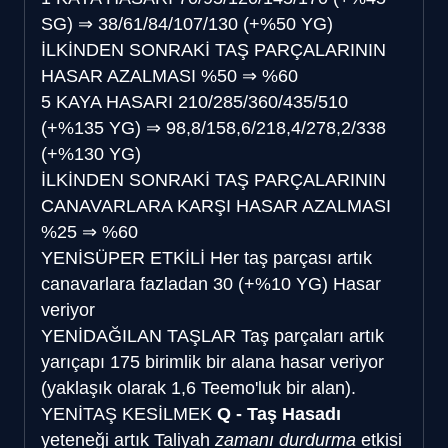
SG)
⇒
38/61/84/107/130 (+%50 YG)
İLKİNDEN SONRAKİ TAŞ PARÇALARININ
HASAR AZALMASI
%50
⇒
%60
5 KAYA HASARI
210/285/360/435/510
(+%135 YG)
⇒
98,8/158,6/218,4/278,2/338
(+%130 YG)
İLKİNDEN SONRAKİ TAŞ PARÇALARININ
CANAVARLARA KARŞI HASAR AZALMASI
%25
⇒
%60
YENİ
SÜPER ETKİLİ
Her taş parçası artık
canavarlara fazladan 30 (+%10 YG) Hasar
veriyor
YENİ
DAĞILAN TAŞLAR
Taş parçaları artık
yarıçapı 175 birimlik bir alana hasar veriyor
(yaklaşık olarak 1,6 Teemo'luk bir alan).
YENİ
TAŞ KESİLMEK
Q - Taş Hasadı
yeteneği artık Taliyah
zamanı durdurma
etkisi