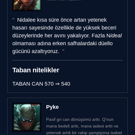
Nidalee kısa süre önce artan yetenek
hasarı sayesinde özellikle de yüksek beceri
düzeylerinde her avını yakalıyor. Fazla N
ideal
olmaması adına erken safhalardaki düello
gücünü azaltıyoruz.
Taban nitelikler
TABAN CAN
570
⇒
540
Pyke
Pasif gri can dönüşümü arttı. Q'nun
mana bedeli arttı, mana iadesi arttı ve
yetenek artık bir rakip şampiyona isabet