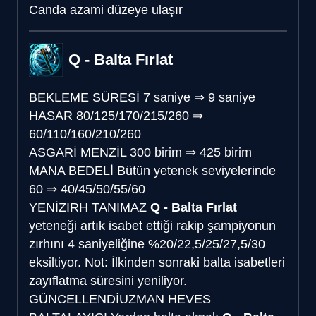
Canda azami düzeye ulaşır
Q - Balta Fırlat
BEKLEME SÜRESİ
7 saniye
⇒
9 saniye
HASAR
80/125/170/215/260
⇒
60/110/160/210/260
ASGARİ MENZİL
300 birim
⇒
425 birim
MANA BEDELİ
Bütün yetenek seviyelerinde
60
⇒
40/45/50/55/60
YENİ
ZIRH TANIMAZ
Q - Balta Fırlat
yeteneği artık isabet ettiği rakip şampiyonun
zırhını 4 saniyeliğine %20/22,5/25/27,5/30
eksiltiyor. Not: İlkinden sonraki balta isabetleri
zayıflatma süresini yeniliyor.
GÜNCELLENDİ
UZMAN HEVES