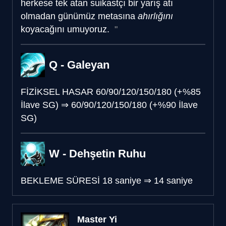
herkese tek atan suikastçı bir yarış atı
olmadan günümüz metasına
ahırlığını
koyacağını umuyoruz.
Q - Galeyan
FİZİKSEL HASAR
60/90/120/150/180 (+%85
İlave SG)
⇒
60/90/120/150/180 (+%90 İlave
SG)
W - Dehşetin Ruhu
BEKLEME SÜRESİ
18 saniye
⇒
14 saniye
Master Yi