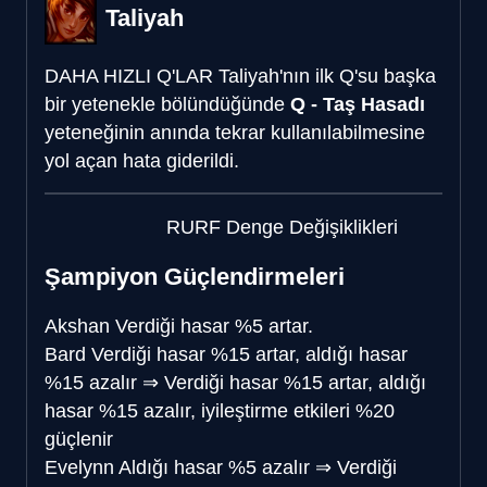
Taliyah
DAHA HIZLI Q'LAR
Taliyah'nın ilk Q'su başka
bir yetenekle bölündüğünde
Q - Taş Hasadı
yeteneğinin anında tekrar kullanılabilmesine
yol açan hata giderildi.
RURF Denge Değişiklikleri
Şampiyon Güçlendirmeleri
Akshan
Verdiği hasar %5 artar.
Bard
Verdiği hasar %15 artar, aldığı hasar
%15 azalır
⇒
Verdiği hasar %15 artar, aldığı
hasar %15 azalır, iyileştirme etkileri %20
güçlenir
Evelynn
Aldığı hasar %5 azalır
⇒
Verdiği