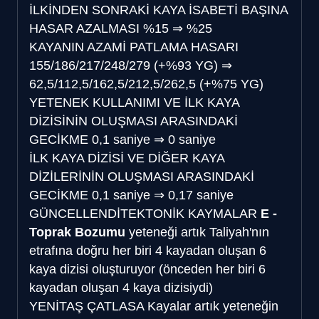
İLKİNDEN SONRAKİ KAYA İSABETİ BAŞINA
HASAR AZALMASI
%15
⇒
%25
KAYANIN AZAMİ PATLAMA HASARI
155/186/217/248/279 (+%93 YG)
⇒
62,5/112,5/162,5/212,5/262,5 (+%75 YG)
YETENEK KULLANIMI VE İLK KAYA
DİZİSİNİN OLUŞMASI ARASINDAKİ
GECİKME
0,1 saniye
⇒
0 saniye
İLK KAYA DİZİSİ VE DİĞER KAYA
DİZİLERİNİN OLUŞMASI ARASINDAKİ
GECİKME
0,1 saniye
⇒
0,17 saniye
GÜNCELLENDİ
TEKTONİK KAYMALAR
E -
Toprak Bozumu
yeteneği artık Taliyah'nın
etrafına doğru her biri 4 kayadan oluşan 6
kaya dizisi oluşturuyor (önceden her biri 6
kayadan oluşan 4 kaya dizisiydi)
YENİ
TAŞ ÇATLASA
Kayalar artık yeteneğin