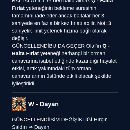
BALTALAYICI
Yerden balta almak
Q - Balta
Fırlat
yeteneğinin bekleme süresinin
tamamını iade eder ancak baltalar her 3
saniyede en fazla bir kez fırlatılabilir. Not: 3
saniyelik limit yetenek hızına bağlı olarak
değişir.
GÜNCELLENDİ
BU DA GEÇER
Olaf'ın
Q -
Balta Fırlat
yeteneği herhangi bir orman
canavarına isabet ettiğinde kazandığı hayalet
etkisi, artık yakınındaki tüm orman
canavarlarının üstünde etkili olacak şekilde
iyileştirildi.
W - Dayan
GÜNCELLENDİ
İSİM DEĞİŞİKLİĞİ
Hırçın
Saldırı
⇒
Dayan