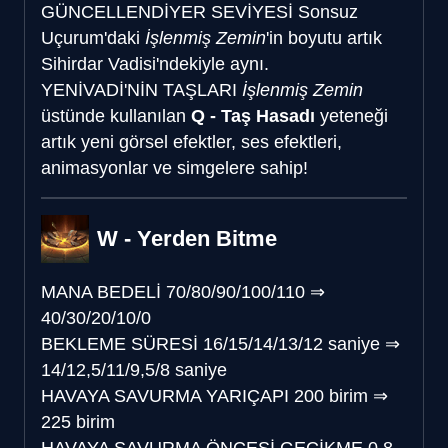
GÜNCELLENDİ
YER SEVİYESİ
Sonsuz
Uçurum'daki
İşlenmiş Zemin
'in boyutu artık
Sihirdar Vadisi'ndekiyle aynı.
YENİ
VADİ'NİN TAŞLARI
İşlenmiş Zemin
üstünde kullanılan
Q - Taş Hasadı
yeteneği
artık yeni görsel efektler, ses efektleri,
animasyonlar ve simgelere sahip!
W - Yerden Bitme
MANA BEDELİ
70/80/90/100/110
⇒
40/30/20/10/0
BEKLEME SÜRESİ
16/15/14/13/12 saniye
⇒
14/12,5/11/9,5/8 saniye
HAVAYA SAVURMA YARIÇAPI
200 birim
⇒
225 birim
HAVAYA SAVURMA ÖNCESİ GECİKME
0,8