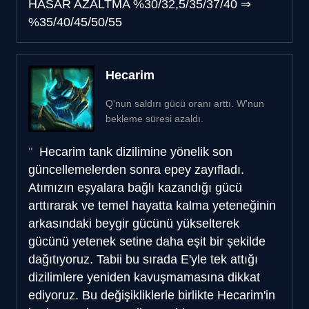
HASAR AZALTMA
%30/32,5/35/37/40
⇒
%35/40/45/50/55
Hecarim
Q'nun saldırı gücü oranı arttı. W'nun
bekleme süresi azaldı.
Hecarim tank dizilimine yönelik son
güncellemelerden sonra epey zayıfladı.
Atımızın eşyalara bağlı kazandığı gücü
arttırarak ve temel hayatta kalma yeteneğinin
arkasındaki beygir gücünü yükselterek
gücünü yetenek setine daha eşit bir şekilde
dağıtıyoruz. Tabii bu sırada E'yle tek attığı
dizilimlere yeniden kavuşmamasına dikkat
ediyoruz. Bu değişikliklerle birlikte Hecarim'in