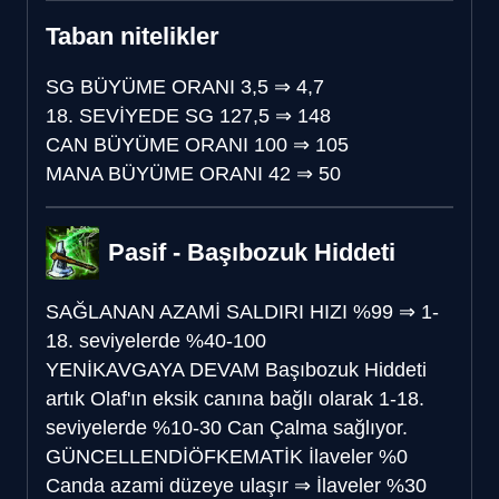
Taban nitelikler
SG BÜYÜME ORANI
3,5
⇒
4,7
18. SEVİYEDE SG
127,5
⇒
148
CAN BÜYÜME ORANI
100
⇒
105
MANA BÜYÜME ORANI
42
⇒
50
Pasif - Başıbozuk Hiddeti
SAĞLANAN AZAMİ SALDIRI HIZI
%99
⇒
1-
18. seviyelerde %40-100
YENİ
KAVGAYA DEVAM
Başıbozuk Hiddeti
artık Olaf'ın eksik canına bağlı olarak 1-18.
seviyelerde %10-30 Can Çalma sağlıyor.
GÜNCELLENDİ
ÖFKEMATİK
İlaveler %0
Canda azami düzeye ulaşır
⇒
İlaveler %30