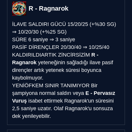
R - Ragnarok
İLAVE SALDIRI GÜCÜ
15/20/25 (+%30 SG)
⇒
10/20/30 (+%25 SG)
SÜRE
6 saniye
⇒
3 saniye
PASİF DİRENÇLER
20/30/40
⇒
10/25/40
KALDIRILDI
ARTIK ZİNCİRSİZİM
R -
Ragnarok
yeteneğinin sağladığı ilave pasif
dirençler artık yetenek süresi boyunca
kaybolmuyor.
YENİ
ÖFKEM SINIR TANIMIYOR
Bir
şampiyona normal saldırı veya
E - Pervasız
Vuruş
isabet ettirmek Ragnarok'un süresini
2,5 saniye uzatır. Olaf Ragnarok'u sonsuza
dek yenileyebilir.