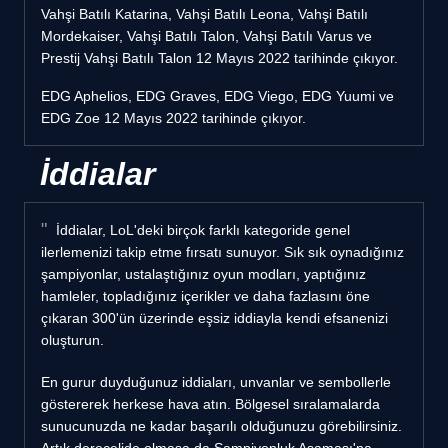
Vahşi Batılı Katarina, Vahşi Batılı Leona, Vahşi Batılı
Mordekaiser, Vahşi Batılı Talon, Vahşi Batılı Varus ve
Prestij Vahşi Batılı Talon 12 Mayıs 2022 tarihinde çıkıyor.
EDG Aphelios, EDG Graves, EDG Viego, EDG Yuumi ve
EDG Zoe 12 Mayıs 2022 tarihinde çıkıyor.
İddialar
İddialar, LoL'deki birçok farklı kategoride genel
ilerlemenizi takip etme fırsatı sunuyor. Sık sık oynadığınız
şampiyonlar, ustalaştığınız oyun modları, yaptığınız
hamleler, topladığınız içerikler ve daha fazlasını öne
çıkaran 300'ün üzerinde eşsiz iddiayla kendi efsanenizi
oluşturun.
En gurur duyduğunuz iddiaları, unvanlar ve sembollerle
göstererek herkese hava atın. Bölgesel sıralamalarda
sunucunuzda ne kadar başarılı olduğunuzu görebilirsiniz.
Artık derecelide olmasa da Şampiyonluk Aşaması'na