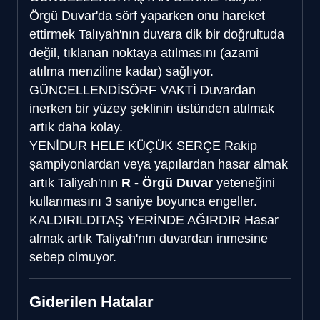
Örgü Duvar'da sörf yaparken onu hareket
ettirmek Talıyah'nın duvara dik bir doğrultuda
değil, tıklanan noktaya atılmasını (azami
atılma menziline kadar) sağlıyor.
GÜNCELLENDİ
SÖRF VAKTİ
Duvardan
inerken bir yüzey şeklinin üstünden atılmak
artık daha kolay.
YENİ
DUR HELE KÜÇÜK SERÇE
Rakip
şampiyonlardan veya yapılardan hasar almak
artık Taliyah'nın
R - Örgü Duvar
yeteneğini
kullanmasını 3 saniye boyunca engeller.
KALDIRILDI
TAŞ YERİNDE AĞIRDIR
Hasar
almak artık Taliyah'nın duvardan inmesine
sebep olmuyor.
Giderilen Hatalar