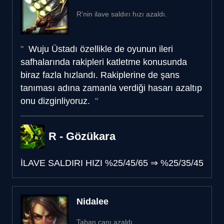
R'nin ilave saldırı hızı azaldı.
Wuju Üstadı özellikle de oyunun ileri
safhalarında rakipleri katletme konusunda
biraz fazla hızlandı. Rakiplerine de şans
tanıması adına zamanla verdiği hasarı azaltıp
onu dizginliyoruz.
R - Gözükara
İLAVE SALDIRI HIZI
%25/45/65
⇒
%25/35/45
Nidalee
Taban canı azaldı.