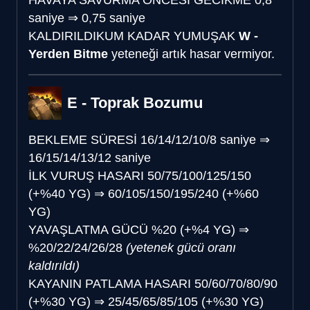
saniye
⇒
0,75 saniye
KALDIRILDI
KUM KADAR YUMUŞAK
W -
Yerden Bitme
yeteneği artık hasar vermiyor.
E - Toprak Bozumu
BEKLEME SÜRESİ
16/14/12/10/8 saniye
⇒
16/15/14/13/12 saniye
İLK VURUŞ HASARI
50/75/100/125/150
(+%40 YG)
⇒
60/105/150/195/240 (+%60
YG)
YAVAŞLATMA GÜCÜ
%20 (+%4 YG)
⇒
%20/22/24/26/28
(yetenek gücü oranı
kaldırıldı)
KAYANIN PATLAMA HASARI
50/60/70/80/90
(+%30 YG)
⇒
25/45/65/85/105 (+%30 YG)