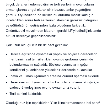
birçok defa terfi edemediğini ve terfi serilerinin oyuncuların
tırmanışlarına engel olarak sinir bozucu anlar yaşattığını
gördük. Oyuncuların ne sıklıkla bu duruma maruz kaldığını
inceledikten sonra terfi serilerinin stresinin gereksiz olduğunu
ve götürüsünün getirisinden fazla olduğunu fark ettik.
Önümüzdeki mevsimden itibaren, gerekli LP'yi edindiğiniz anda
bir üst dereceye geçebileceksiniz.
Çok uzun olduğu için bir de özet geçelim:
Derece eğrisinde oynamalar yaptık ve böylece derecelerin
her birinin asıl temsil ettikleri oyuncu grubunu içerisinde
bulundurmasını sağladık. Böylece oyuncuların çoğu
kendilerini şu ankinden yüksek bir derecede bulacaklar.
Platin ve Elmas Aşamaları arasına Zümrüt Aşaması eklendi.
Dereceleri sıfırlıyoruz ama bu kısmi bir sıfırlama olduğu için
sadece 5 yerleştirme oyunu oynamanız yeterli.
Terfi serileri kaldırıldı.
Okuduğunuz için teşekkürler. Yılın ikinci tırmanışında bol şans!