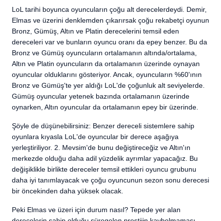
LoL tarihi boyunca oyuncuların çoğu alt derecelerdeydi. Demir,
Elmas ve üzerini denklemden çıkarırsak çoğu rekabetçi oyunun
Bronz, Gümüş, Altın ve Platin derecelerini temsil eden
dereceleri var ve bunların oyuncu oranı da epey benzer. Bu da
Bronz ve Gümüş oyuncuların ortalamanın altında/ortalama,
Altın ve Platin oyuncuların da ortalamanın üzerinde oynayan
oyuncular olduklarını gösteriyor. Ancak, oyuncuların %60'ının
Bronz ve Gümüş'te yer aldığı LoL'de çoğunluk alt seviyelerde.
Gümüş oyuncular yetenek bazında ortalamanın üzerinde
oynarken, Altın oyuncular da ortalamanın epey bir üzerinde.
Şöyle de düşünebilirsiniz: Benzer dereceli sistemlere sahip
oyunlara kıyasla LoL'de oyuncular bir derece aşağıya
yerleştiriliyor. 2. Mevsim'de bunu değiştireceğiz ve Altın'ın
merkezde olduğu daha adil yüzdelik ayrımlar yapacağız. Bu
değişiklikle birlikte dereceler temsil ettikleri oyuncu grubunu
daha iyi tanımlayacak ve çoğu oyuncunun sezon sonu derecesi
bir öncekinden daha yüksek olacak.
Peki Elmas ve üzeri için durum nasıl? Tepede yer alan
derecelerin sahip olduğu süregelen prestijin kaybolmaması