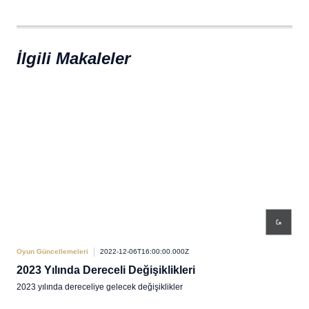
İlgili Makaleler
Oyun Güncellemeleri
2022-12-06T16:00:00.000Z
Oyun
2023 Yılında Dereceli Değişiklikleri
202
2023 yılında dereceliye gelecek değişiklikler
2022