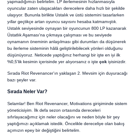
yapmadığımızı belirtelim. LP ilerlemesinin hızlanmasıyla
oyuncular zaten ulaşacakları derecelere daha hızlı bir şekilde
ulaşıyor. Bununla birlikte Ustalık ve üstü sistemini tasarlarken
yıllar geçtikçe artan oyuncu sayısını hesaba katmamıştık.
Ustalık seviyesinde oynayan bir oyuncunun 800 LP kazanarak
Üstatlık Aşaması'na çıkmaya çalışması ve bu seviyede
oynamanın öneminin anlaşılması gibi durumları da düşünerek
bu ilerleme sisteminin hâlâ geliştirilebilecek yönleri olduğunu
düşünüyoruz. Neticede yaptığınız herhangi bir işte en iyi ilk
%0,5'lik kesimin içerisinde yer alıyorsanız o işte
çok
iyisinizdir.
Sırada Riot Revenancer'ın yaklaşan 2. Mevsim için duyuracağı
bazı şeyler var.
Sırada Neler Var?
Selamlar! Ben Riot Revenancer, Motivations girişiminde sistem
yöneticisiyim. İlk defa sezon ortasında dereceleri
sıfırlayacağımız için neler olacağını ve neden böyle bir şey
yaptığımızı açıklamak istedik. Öncelikle dereceliye olan bakış
açımızın epey bir değiştiğini belirtelim.