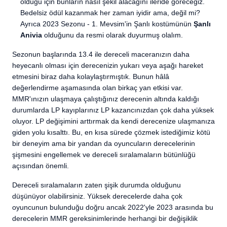
olduğu için bunların nasıl şekil alacağını ileride göreceğiz.
Bedelsiz ödül kazanmak her zaman iyidir ama, değil mi?
Ayrıca 2023 Sezonu - 1. Mevsim'in Şanlı kostümünün
Şanlı
Anivia
olduğunu da resmi olarak duyurmuş olalım.
Sezonun başlarında 13.4 ile dereceli maceranızın daha
heyecanlı olması için derecenizin yukarı veya aşağı hareket
etmesini biraz daha kolaylaştırmıştık. Bunun hâlâ
değerlendirme aşamasında olan birkaç yan etkisi var.
MMR'ınızın ulaşmaya çalıştığınız derecenin altında kaldığı
durumlarda LP kayıplarınız LP kazancınızdan çok daha yüksek
oluyor. LP değişimini arttırmak da kendi derecenize ulaşmanıza
giden yolu kısalttı. Bu, en kısa sürede çözmek istediğimiz kötü
bir deneyim ama bir yandan da oyuncuların derecelerinin
şişmesini engellemek ve dereceli sıralamaların bütünlüğü
açısından önemli.
Dereceli sıralamaların zaten şişik durumda olduğunu
düşünüyor olabilirsiniz. Yüksek derecelerde daha çok
oyuncunun bulunduğu doğru ancak 2022'yle 2023 arasında bu
derecelerin MMR gereksinimlerinde herhangi bir değişiklik