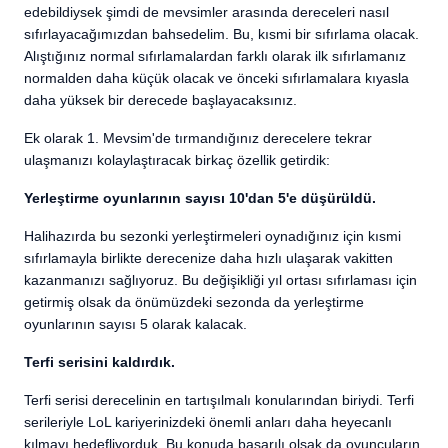
edebildiysek şimdi de mevsimler arasında dereceleri nasıl
sıfırlayacağımızdan bahsedelim. Bu, kısmi bir sıfırlama olacak.
Alıştığınız normal sıfırlamalardan farklı olarak ilk sıfırlamanız
normalden daha küçük olacak ve önceki sıfırlamalara kıyasla
daha yüksek bir derecede başlayacaksınız.
Ek olarak 1. Mevsim'de tırmandığınız derecelere tekrar
ulaşmanızı kolaylaştıracak birkaç özellik getirdik:
Yerleştirme oyunlarının sayısı 10'dan 5'e düşürüldü.
Halihazırda bu sezonki yerleştirmeleri oynadığınız için kısmi
sıfırlamayla birlikte derecenize daha hızlı ulaşarak vakitten
kazanmanızı sağlıyoruz. Bu değişikliği yıl ortası sıfırlaması için
getirmiş olsak da önümüzdeki sezonda da yerleştirme
oyunlarının sayısı 5 olarak kalacak.
Terfi serisini kaldırdık.
Terfi serisi derecelinin en tartışılmalı konularından biriydi. Terfi
serileriyle LoL kariyerinizdeki önemli anları daha heyecanlı
kılmayı hedefliyorduk. Bu konuda başarılı olsak da oyuncuların