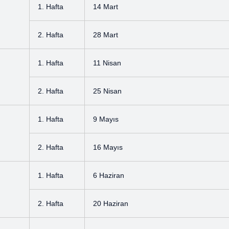
1. Hafta
14 Mart
2. Hafta
28 Mart
1. Hafta
11 Nisan
2. Hafta
25 Nisan
1. Hafta
9 Mayıs
2. Hafta
16 Mayıs
1. Hafta
6 Haziran
2. Hafta
20 Haziran