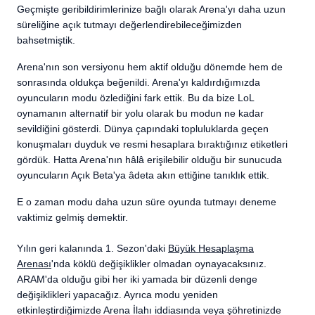
Geçmişte geribildirimlerinize bağlı olarak Arena'yı daha uzun
süreliğine açık tutmayı değerlendirebileceğimizden
bahsetmiştik.
Arena'nın son versiyonu hem aktif olduğu dönemde hem de
sonrasında oldukça beğenildi. Arena'yı kaldırdığımızda
oyuncuların modu özlediğini fark ettik. Bu da bize LoL
oynamanın alternatif bir yolu olarak bu modun ne kadar
sevildiğini gösterdi. Dünya çapındaki topluluklarda geçen
konuşmaları duyduk ve resmi hesaplara bıraktığınız etiketleri
gördük. Hatta Arena'nın hâlâ erişilebilir olduğu bir sunucuda
oyuncuların Açık Beta'ya âdeta akın ettiğine tanıklık ettik.
E o zaman modu daha uzun süre oyunda tutmayı deneme
vaktimiz gelmiş demektir.
Yılın geri kalanında 1. Sezon'daki
Büyük Hesaplaşma
Arenası
'nda köklü değişiklikler olmadan oynayacaksınız.
ARAM'da olduğu gibi her iki yamada bir düzenli denge
değişiklikleri yapacağız. Ayrıca modu yeniden
etkinleştirdiğimizde Arena İlahı iddiasında veya şöhretinizde