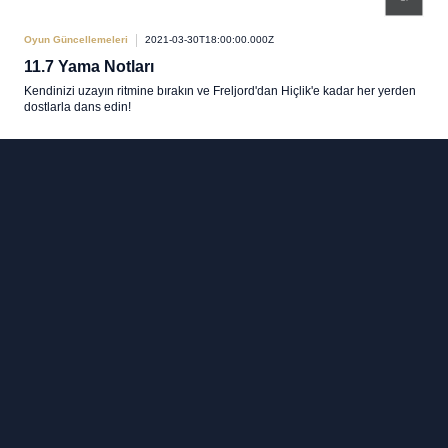
Oyun Güncellemeleri
2021-03-30T18:00:00.000Z
11.7 Yama Notları
Kendinizi uzayın ritmine bırakın ve Freljord'dan Hiçlik'e kadar her yerden
dostlarla dans edin!