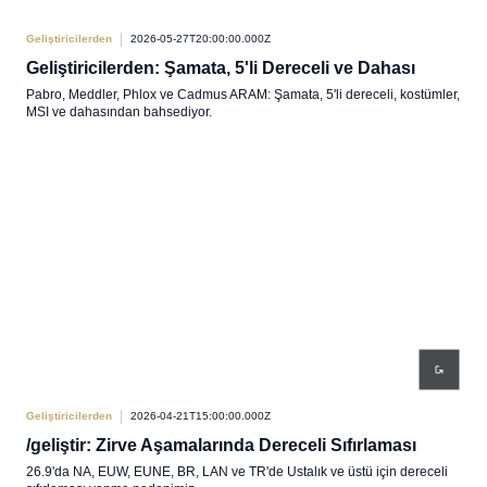
Geliştiricilerden
2026-05-27T20:00:00.000Z
Geliştiricilerden: Şamata, 5'li Dereceli ve Dahası
Pabro, Meddler, Phlox ve Cadmus ARAM: Şamata, 5'li dereceli, kostümler,
MSI ve dahasından bahsediyor.
Geliştiricilerden
2026-04-21T15:00:00.000Z
/geliştir: Zirve Aşamalarında Dereceli Sıfırlaması
26.9'da NA, EUW, EUNE, BR, LAN ve TR'de Ustalık ve üstü için dereceli