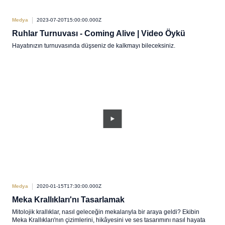
Medya
2023-07-20T15:00:00.000Z
Ruhlar Turnuvası - Coming Alive | Video Öykü
Hayatınızın turnuvasında düşseniz de kalkmayı bileceksiniz.
Medya
2020-01-15T17:30:00.000Z
Meka Krallıkları'nı Tasarlamak
Mitolojik krallıklar, nasıl geleceğin mekalarıyla bir araya geldi? Ekibin
Meka Krallıkları'nın çizimlerini, hikâyesini ve ses tasarımını nasıl hayata